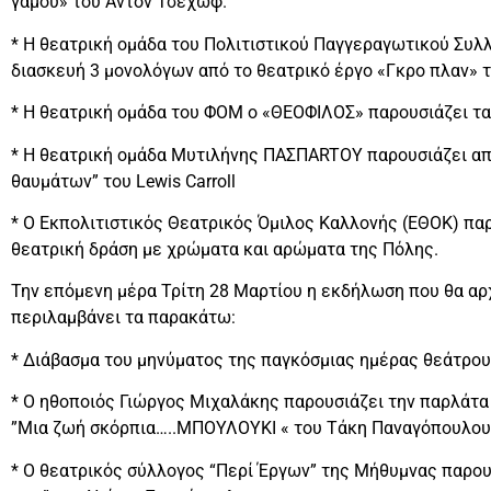
γάμου» του Άντον Τσέχωφ.
* Η θεατρική ομάδα του Πολιτιστικού Παγγεραγωτικού Συλ
διασκευή 3 μονολόγων από το θεατρικό έργο «Γκρο πλαν» 
* Η θεατρική ομάδα του ΦΟΜ ο «ΘΕΟΦΙΛΟΣ» παρουσιάζει τ
* Η θεατρική ομάδα Μυτιλήνης ΠΑΣΠARTΟΥ παρουσιάζει απ
θαυμάτων” του Lewis Carroll
* Ο Εκπολιτιστικός Θεατρικός Όμιλος Καλλονής (ΕΘΟΚ) παρο
θεατρική δράση με χρώματα και αρώματα της Πόλης.
Την επόμενη μέρα Τρίτη 28 Μαρτίου η εκδήλωση που θα αρχ
περιλαμβάνει τα παρακάτω:
* Διάβασμα του μηνύματος της παγκόσμιας ημέρας θεάτρου
* Ο ηθοποιός Γιώργος Μιχαλάκης παρουσιάζει την παρλάτα 
”Μια ζωή σκόρπια…..ΜΠΟΥΛΟΥΚΙ « του Τάκη Παναγόπουλου
* Ο θεατρικός σύλλογος “Περί Έργων” της Μήθυμνας παρου