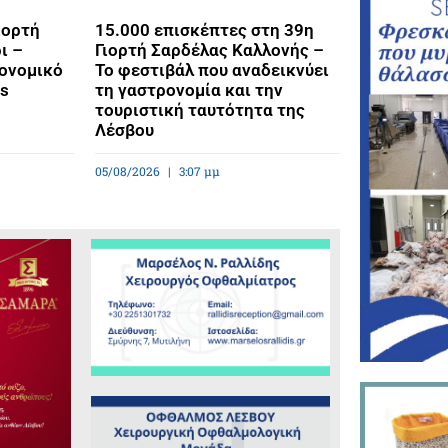
ιορτή
15.000 επισκέπτες στη 39η
ι –
Γιορτή Σαρδέλας Καλλονής –
ρονομικό
Το φεστιβάλ που αναδεικνύει
os
τη γαστρονομία και την
τουριστική ταυτότητα της
Λέσβου
05/08/2026
3:07 μμ