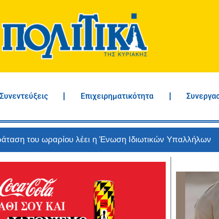
Συνεντεύξεις
Επιχειρηματικότητα
Συνεργα
οι πυροσβεστικές δυνάμεις – Οι αγροτικοί δρόμοι αποκαλ
τάνων στο Πλωμάρι – Συνεχίζεται το γαστρονομικό φεστιβ
ιορτή Σαρδέλας Καλλονής – Το φεστιβάλ που αναδεικνύει τ
 της Λέσβου
 οι παρεμβάσεις στον δρόμο προς τη Σκάλα Βασιλικών – 