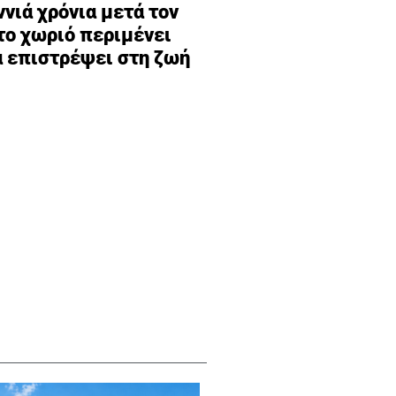
ννιά χρόνια μετά τον
το χωριό περιμένει
α επιστρέψει στη ζωή