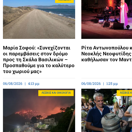
Μαρία Σοφού: «Συνεχίζονται
Ρίτα Αντωνοπούλου 
οι παρεμβάσεις στον δρόμο
Νεοκλής Νεοφυτίδης
προς τη Σκάλα Βασιλικών –
καθήλωσαν τον Μαν
Προσπαθούμε για το καλύτερο
του χωριού μας»
06/08/2026
4:13 μμ
06/08/2026
1:25 μμ
ΛΈΣΒΟΣ ΚΑΙ ΟΙΚΟΛΟΓΊΑ
ΛΈΣΒΟΣ Κ