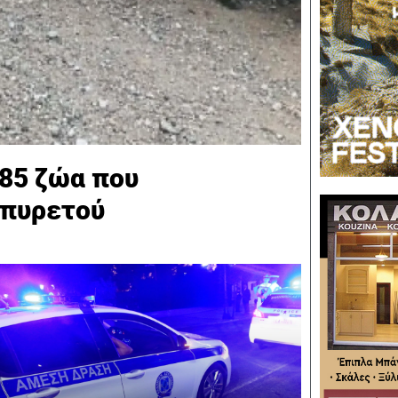
285 ζώα που
 πυρετού