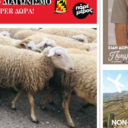
λής Νεοφυτίδης καθήλωσαν τον Μανταμάδο
ράταση του ωραρίου λέει η Ένωση Ιδιωτικών Υπαλλήλων