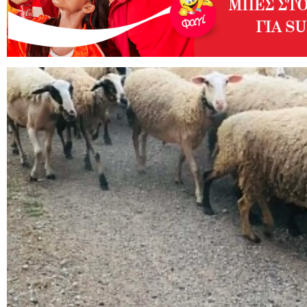
Ρίτα Αντωνοπούλου και Νεοκ
«Λευκή Νύχτα»: Όχι στην πα