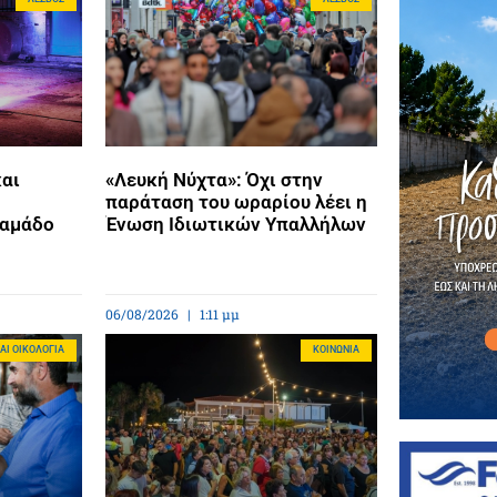
και
«Λευκή Νύχτα»: Όχι στην
παράταση του ωραρίου λέει η
ταμάδο
Ένωση Ιδιωτικών Υπαλλήλων
06/08/2026
1:11 μμ
ΑΙ ΟΙΚΟΛΟΓΊΑ
ΚΟΙΝΩΝΊΑ