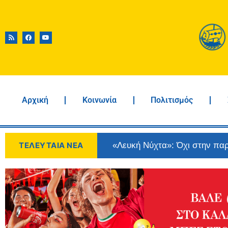
Αρχική
Κοινωνία
Πολιτισμός
Πλωμάρι: Αποχωρούν σήμερα 
ΤΕΛΕΥΤΑΙΑ ΝΕΑ
μέγεθος της μάχης
Πλήθος κόσμου στη Γιορτή Βο
15.000 επισκέπτες στη 39η Γ
και την τουριστική ταυτότητα
Μαρία Σοφού: «Συνεχίζονται
το καλύτερο του χωριού μας»