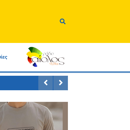
σίες
ύπτουν το
άλ Taste Lesvos
η γαστρονομία
Προσπαθούμε για