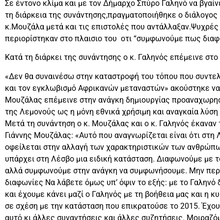
Σε έντονο κλίμα και με τον Δήμαρχο Σπύρο Γαληνό να βγαίν
τη διάρκεια της συνάντησης,πραγματοποιήθηκε ο διάλογος
κ.Μουζάλα μετά και τις επιστολές που αντάλλαξαν.Ψυχρές
περιορίστηκαν στο πλαισιο του οτι “συμφωνούμε πως δια
Κατά τη διάρκει της συνάντησης ο κ. Γαληνός επέμεινε στ
«Δεν θα συναινέσω στην καταστροφή του τόπου που συντελε
και τον εγκλωβισμό Αφρικανών μεταναστών» ακούστηκε να λέ
Μουζάλας επέμεινε στην ανάγκη δημιουργίας προαναχωρησ
της Λεμονούς ως η μόνη εθνικά χρήσιμη και αναγκαία λύση γ
Μετά τη συνάντηση ο κ. Μουζάλας και ο κ. Γαληνός έκαναν
Γιάννης Μουζάλας: «Αυτό που αναγνωρίζεται είναι ότι στη 
οφείλεται στην αλλαγή των χαρακτηριστικών των ανθρώπων
υπάρχει στη Λέσβο μια ειδική κατάσταση. Διαφωνούμε με 
αλλά συμφωνούμε στην ανάγκη να συμφωνήσουμε. Μην περι
διαφωνίες Να λάβετε όμως υπ’ όψιν το εξής: με το Γαληνό
και έχουμε κάνει μαζί ο Γαληνός με τη βοήθεια μας και η 
σε σχέση με την κατάσταση που επικρατούσε το 2015. Έχου
αυτό κι άλλες συναντήσεις και άλλες συζητήσεις. Μοιραζόμ