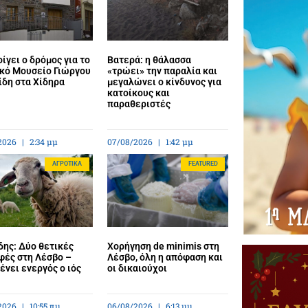
ίγει ο δρόμος για το
Βατερά: η θάλασσα
κό Μουσείο Γιώργου
«τρώει» την παραλία και
ίδη στα Χίδηρα
μεγαλώνει ο κίνδυνος για
κατοίκους και
παραθεριστές
2026
2:34 μμ
07/08/2026
1:42 μμ
ΑΓΡΟΤΙΚΆ
FEATURED
ης: Δύο θετικές
Χορήγηση de minimis στη
φές στη Λέσβο –
Λέσβο, όλη η απόφαση και
νει ενεργός ο ιός
οι δικαιούχοι
2026
10:55 πμ
06/08/2026
6:13 μμ