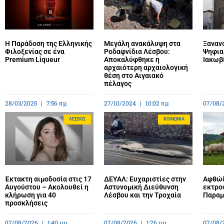
Η Παράδοση της Ελληνικής
Μεγάλη ανακάλυψη στα
Ξανανο
Φιλοξενίας σε ένα
Ροδαφνίδια Λέσβου:
Ψηφια
Premium Liqueur
Αποκαλύφθηκε η
Ιακωβ
αρχαιότερη αρχαιολογική
θέση στο Αιγαιακό
πέλαγος
28/03/2025
7:56 πμ
27/10/2024
10:02 πμ
07/08/
ΛΈΣΒΟΣ
ΚΟΙΝΩΝΊΑ
Έκτακτη αιμοδοσία στις 17
ΔΕΥΑΛ: Ευχαριστίες στην
Αφθώδ
Αυγούστου – Ακολουθεί η
Αστυνομική Διεύθυνση
εκτρο
κλήρωση για 40
Λέσβου και την Τροχαία
Παραμέ
προσκλήσεις
07/08/2026
1:40 μμ
07/08/2026
1:26 μμ
07/08/