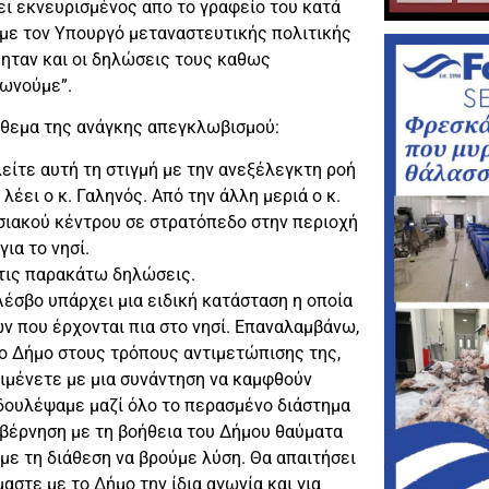
ει εκνευρισμένος απο το γραφείο του κατά
 με τον Υπουργό μεταναστευτικής πολιτικής
 ηταν και οι δηλώσεις τους καθως
φωνούμε”.
ο θεμα της ανάγκης απεγκλωβισμού:
ίτε αυτή τη στιγμή με την ανεξέλεγκτη ροή
ει ο κ. Γαληνός. Από την άλλη μεριά ο κ.
ιακού κέντρου σε στρατόπεδο στην περιοχή
ια το νησί.
 τις παρακάτω δηλώσεις.
Λέσβο υπάρχει μια ειδική κατάσταση η οποία
 που έρχονται πια στο νησί. Επαναλαμβάνω,
το Δήμο στους τρόπους αντιμετώπισης της,
μένετε με μια συνάντηση να καμφθούν
 δουλέψαμε μαζί όλο το περασμένο διάστημα
κυβέρνηση με τη βοήθεια του Δήμου θαύματα
με τη διάθεση να βρούμε λύση. Θα απαιτήσει
αστε με το Δήμο την ίδια αγωνία και για