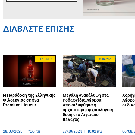
ΔΙΑΒΑΣΤΕ ΕΠΙΣΗΣ
FEATURED
ΚΟΙΝΩΝΊΑ
Η Παράδοση της Ελληνικής
Μεγάλη ανακάλυψη στα
Χορήγ
Φιλοξενίας σε ένα
Ροδαφνίδια Λέσβου:
Λέσβο,
Premium Liqueur
Αποκαλύφθηκε η
οι δικ
αρχαιότερη αρχαιολογική
θέση στο Αιγαιακό
πέλαγος
28/03/2025
7:56 πμ
27/10/2024
10:02 πμ
06/08/