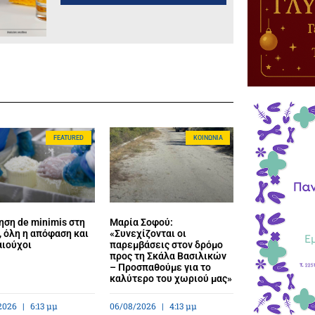
FEATURED
ΚΟΙΝΩΝΊΑ
ηση de minimis στη
Μαρία Σοφού:
 όλη η απόφαση και
«Συνεχίζονται οι
αιούχοι
παρεμβάσεις στον δρόμο
προς τη Σκάλα Βασιλικών
– Προσπαθούμε για το
καλύτερο του χωριού μας»
2026
6:13 μμ
06/08/2026
4:13 μμ