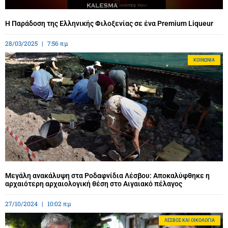
Η Παράδοση της Ελληνικής Φιλοξενίας σε ένα Premium Liqueur
28/03/2025
7:56 πμ
ΚΟΙΝΩΝΊΑ
Μεγάλη ανακάλυψη στα Ροδαφνίδια Λέσβου: Αποκαλύφθηκε η
αρχαιότερη αρχαιολογική θέση στο Αιγαιακό πέλαγος
27/10/2024
10:02 πμ
ΛΈΣΒΟΣ ΚΑΙ ΟΙΚΟΛΟΓΊΑ