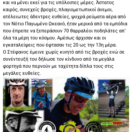
και να μένει εκεί για τις υπόλοιπες μέρες. Άστατος
καιρός, συνεχείς βροχές, πλαγιομετωπικοί άνεμοι,
ατέλειωτες άδεντρες ευθείες, ψυχρά ρεύματα αέρα από
τον Νότιο Παγωμένο Ωκεανό, ήταν μερικά από τα εμπόδια
που έπρεπε να ξεπεράσουν 70 θαρραλέοι ποδηλάτες απ’
όλα τα μέρη του κόσμου. Αμέσως άρχισαν και οι
εγκαταλείψεις που έφτασαν τις 20 ως την 13η μέρα.
Ο Στέφανος έμεινε χωρίς κινητό από τις βροχές ενώ σε
συνέντευξή του δήλωσε τον κίνδυνο από τα μεγάλα
φορτηγά που περνούν με ταχύτητα δίπλα τους στις
μεγάλες ευθείες.