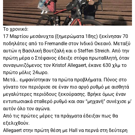
Το χρονικό:
17 Μαρτίου μεσάνυχτα (ξημερώματα 18ης) ξεκίνησαν 70
ποδηλάτες από το Fremandle στον Ινδικό Οκεανό. Μεταξύ
αυτών η Βασιλική Βουτζαλή και ο Steffen Streich. Από την
πρώτη μέρα ο Στέφανος έδειξε στόφα πρωταθλητή, όταν
συναγωνιζόμενος τον Kristof Allegaert, έκανε 630 χλμ το
πρώτο μόλις 24ωρο.
Μετά… εμφανίστηκαν τα πρώτα προβλήματα. Πόνος στο
γόνατο τον περιόρισε σε έναν πιο αργό ρυθμό με αισθητά
μεγαλύτερες περιόδους ξεκούρασης. Βρήκε όμως έναν
εντυπωσιακά σταθερό ρυθμό και σαν “μηχανή” συνέχισε μ’
αυτόν όλο τον αγώνα.
Από τις πρώτες μέρες τα πράγματα έδειξαν πως θα
εξελιχθούν.
Allegaert στην πρώτη θέση με Hall να περνά στη δεύτερη