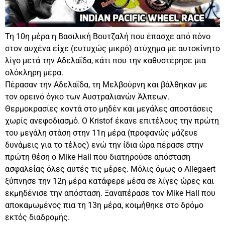
Τη 10η μέρα η Βασιλική Βουτζαλή που έπασχε από πόνο
στον αυχένα είχε (ευτυχώς μικρό) ατύχημα με αυτοκίνητο
λίγο μετά την Αδελαΐδα, κάτι που την καθυστέρησε μια
ολόκληρη μέρα.
Πέρασαν την Αδελαΐδα, τη Μελβούρνη και βάλθηκαν με
τον ορεινό όγκο των Αυστραλιανών Άλπεων.
Θερμοκρασίες κοντά στο μηδέν και μεγάλες αποστάσεις
χωρίς ανεφοδιασμό. Ο Kristof έκανε επιτέλους την πρώτη
του μεγάλη στάση στην 11η μέρα (προφανώς μάζευε
δυνάμεις για το τέλος) ενώ την ίδια ώρα πέρασε στην
πρώτη θέση ο Mike Hall που διατηρούσε απόσταση
ασφαλείας όλες αυτές τις μέρες. Μόλις όμως ο Allegaert
ξύπνησε την 12η μέρα κατάφερε μέσα σε λίγες ώρες και
εκμηδένισε την απόσταση. Ξαναπέρασε τον Mike Hall που
αποκαμωμένος πια τη 13η μέρα, κοιμήθηκε στο δρόμο
εκτός διαδρομής.