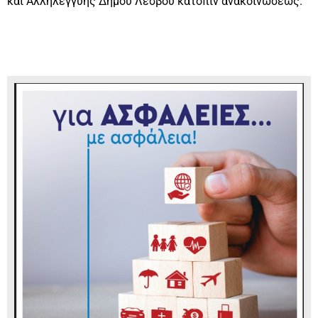
και Αλληλεγγύης Δήμου Λέσβου κατόπιν ανακοινώσεως.