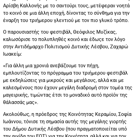
Αρίσβη Καλλονής με το σαντούρι τους, μετέφεραν νοητά
το κοινό σε μια άλλη εποχή, δίνοντας το σύνθημα για την
έναρξη του τριήμερου γλεντιού με τον πιο γλυκό τρόπο.
Ο παρουσιαστής του φεστιβάλ, Θεόφιλος Μυζίκας,
καλωσόρισε το πολυπληθές κοινό και έδωςε τον λόγο
στην Αντιδήμαρχο Πολιτισμού Δυτικής Λέσβου, Ζαχαρώ
Ιωακείμ:
«Για άλλη μια χρονιά ανεβάζουμε τον πήχη,
εμπλουτίζοντας το πρόγραμμα του τριήμερου φεστιβάλ
με εκδηλώσεις για μικρούς και μεγάλους, αλλά και με
καλεσμένους που έχουν μεγάλη διαδρομή στον τομέα της
μαγειρικής, τιμώντας έτσι το μοναδικό αυτό προϊόν της
θάλασσάς μας».
Ακολούθως, η πρόεδρος της Κοινότητας Κεραμίου, Σοφία
Ιωάννου, τόνισε τη σημασία αυτής της μεγάλης γιορτής
του Δήμου Δυτικής Λέσβου (που πραγματοποιείται υπό
την αιγίδα του ΕΟΤ) για την Κοινότητα, αλλά και για τον