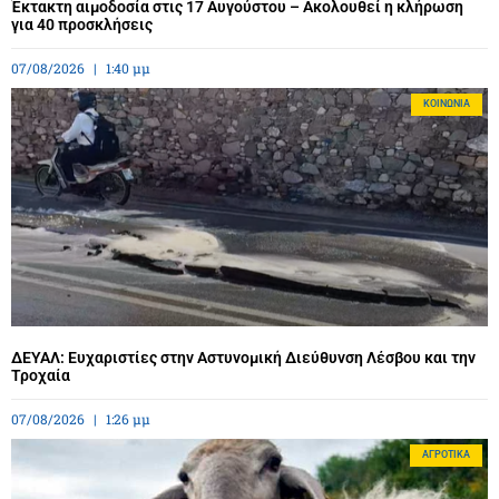
Έκτακτη αιμοδοσία στις 17 Αυγούστου – Ακολουθεί η κλήρωση
για 40 προσκλήσεις
07/08/2026
1:40 μμ
ΚΟΙΝΩΝΊΑ
ΔΕΥΑΛ: Ευχαριστίες στην Αστυνομική Διεύθυνση Λέσβου και την
Τροχαία
07/08/2026
1:26 μμ
ΑΓΡΟΤΙΚΆ