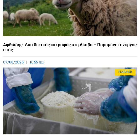
Αφθώδης: Δύο θετικές εκτροφές στη Λέσβο – Παραμένει ενεργός
ο ιός
07/08/2026
10:55 πμ
FEATURED