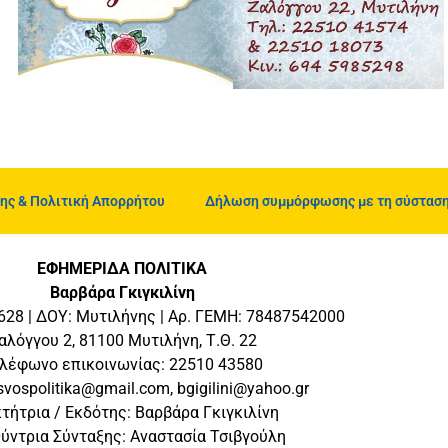
ης & Πολιτική Απορρήτου
Δήλωση συμμόρφωσης με τη σύσταση 
ΕΦΗΜΕΡΙΔΑ ΠΟΛΙΤΙΚΑ
Βαρβάρα Γκιγκιλίνη
28 | ΔΟΥ: Μυτιλήνης | Αρ. ΓΕΜΗ: 78487542000
αλόγγου 2, 81100 Μυτιλήνη, Τ.Θ. 22
λέφωνο επικοινωνίας: 22510 43580
esvospolitika@gmail.com, bgigilini@yahoo.gr
κτήτρια / Εκδότης: Βαρβάρα Γκιγκιλίνη
ύντρια Σύνταξης: Αναστασία Τσιβγούλη