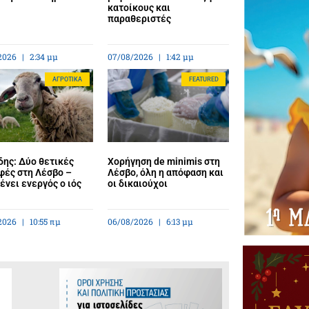
κατοίκους και
παραθεριστές
2026
2:34 μμ
07/08/2026
1:42 μμ
ΑΓΡΟΤΙΚΆ
FEATURED
ης: Δύο θετικές
Χορήγηση de minimis στη
φές στη Λέσβο –
Λέσβο, όλη η απόφαση και
νει ενεργός ο ιός
οι δικαιούχοι
2026
10:55 πμ
06/08/2026
6:13 μμ