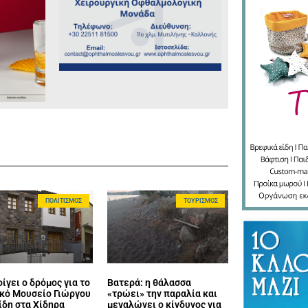
ΠΟΛΙΤΙΣΜΌΣ
ΤΟΥΡΙΣΜΌΣ
ίγει ο δρόμος για το
Βατερά: η θάλασσα
κό Μουσείο Γιώργου
«τρώει» την παραλία και
ίδη στα Χίδηρα
μεγαλώνει ο κίνδυνος για