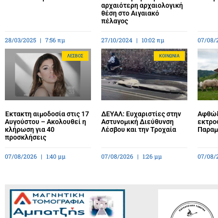
αρχαιότερη αρχαιολογική
θέση στο Αιγαιακό
πέλαγος
28/03/2025
7:56 πμ
27/10/2024
10:02 πμ
07/08/
ΛΈΣΒΟΣ
ΚΟΙΝΩΝΊΑ
Έκτακτη αιμοδοσία στις 17
ΔΕΥΑΛ: Ευχαριστίες στην
Αφθώδ
Αυγούστου – Ακολουθεί η
Αστυνομική Διεύθυνση
εκτρο
κλήρωση για 40
Λέσβου και την Τροχαία
Παραμέ
προσκλήσεις
07/08/2026
1:40 μμ
07/08/2026
1:26 μμ
07/08/