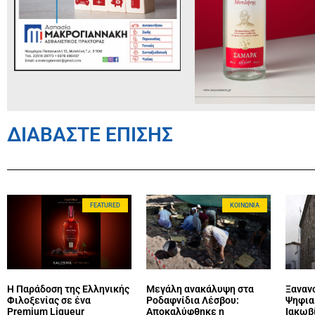
ΔΙΑΒΑΣΤΕ ΕΠΙΣΗΣ
FEATURED
ΚΟΙΝΩΝΊΑ
Η Παράδοση της Ελληνικής
Μεγάλη ανακάλυψη στα
Ξανανο
Φιλοξενίας σε ένα
Ροδαφνίδια Λέσβου:
Ψηφια
Premium Liqueur
Αποκαλύφθηκε η
Ιακωβ