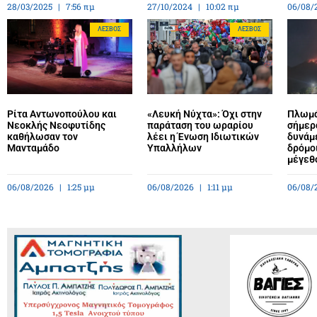
28/03/2025
7:56 πμ
27/10/2024
10:02 πμ
06/08/
ΛΈΣΒΟΣ
ΛΈΣΒΟΣ
Ρίτα Αντωνοπούλου και
«Λευκή Νύχτα»: Όχι στην
Πλωμά
Νεοκλής Νεοφυτίδης
παράταση του ωραρίου
σήμερ
καθήλωσαν τον
λέει η Ένωση Ιδιωτικών
δυνάμε
Μανταμάδο
Υπαλλήλων
δρόμο
μέγεθ
06/08/2026
1:25 μμ
06/08/2026
1:11 μμ
06/08/