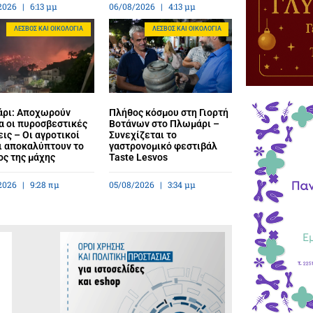
2026
6:13 μμ
06/08/2026
4:13 μμ
ΛΈΣΒΟΣ ΚΑΙ ΟΙΚΟΛΟΓΊΑ
ΛΈΣΒΟΣ ΚΑΙ ΟΙΚΟΛΟΓΊΑ
ρι: Αποχωρούν
Πλήθος κόσμου στη Γιορτή
α οι πυροσβεστικές
Βοτάνων στο Πλωμάρι –
ις – Οι αγροτικοί
Συνεχίζεται το
ι αποκαλύπτουν το
γαστρονομικό φεστιβάλ
ος της μάχης
Taste Lesvos
2026
9:28 πμ
05/08/2026
3:34 μμ