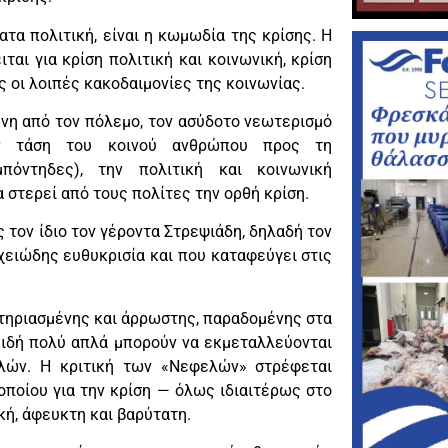
τα πολιτική, είναι η κωμωδία της κρίσης. Η
αι για κρίση πολιτική και κοινωνική, κρίση
 οι λοιπές κακοδαιμονίες της κοινωνίας.
νη από τον πόλεμο, τον ασύδοτο νεωτερισμό
ην τάση του κοινού ανθρώπου προς τη
πόντηδες), την πολιτική και κοινωνική
α στερεί από τους πολίτες την ορθή κρίση.
ς τον ίδιο τον γέροντα Στρεψιάδη, δηλαδή τον
ιχειώδης ευθυκρισία και που καταφεύγει στις
ητηριασμένης και άρρωστης, παραδομένης στα
ειδή πολύ απλά μπορούν να εκμεταλλεύονται
λλών. Η κριτική των «Νεφελών» στρέφεται
οποίου για την κρίση — όλως ιδιαιτέρως στο
ή, άφευκτη και βαρύτατη.