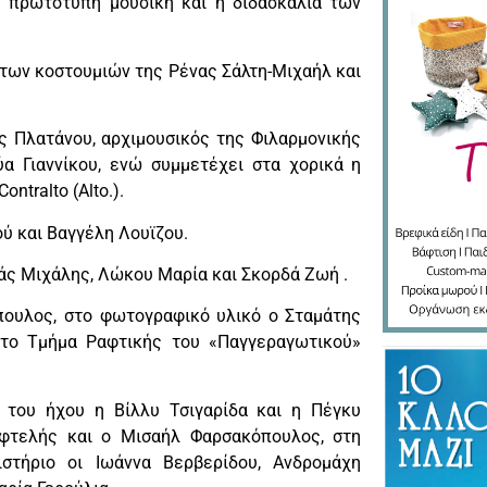
 η πρωτότυπη μουσική και η διδασκαλία των
 των κοστουμιών της Ρένας Σάλτη-Μιχαήλ και
ς Πλατάνου, αρχιμουσικός της Φιλαρμονικής
α Γιαννίκου, ενώ συμμετέχει στα χορικά η
tralto (Alto.).
ού και Βαγγέλη Λουϊζου.
ράς Μιχάλης, Λώκου Μαρία και Σκορδά Ζωή .
πουλος, στο φωτογραφικό υλικό ο Σταμάτης
 το Τμήμα Ραφτικής του «Παγγεραγωτικού»
 του ήχου η Βίλλυ Τσιγαρίδα και η Πέγκυ
εφτελής και ο Μισαήλ Φαρσακόπουλος, στη
στήριο οι Ιωάννα Βερβερίδου, Ανδρομάχη