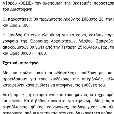
Λέσβου «ΘΕΣΙΣ» την υλοποίηση της θεατρικής παράστασ
του Αριστοφάνη.
Οι παραστάσεις θα πραγματοποιηθούν το Σάββατο 28, την 
και ώρα 21.00
Η είσοδος θα είναι ελεύθερη για το κοινό, κατόπιν π
γραφεία της Εφορείας Αρχαιοτήτων Λέσβου, Σαπφούς
αποκομμάτων θα γίνει από την Τετάρτη 25 Ιουλίου μέχρι τ
και ώρες 09:00 – 14:00.
Σχετικά με το έργο
Με μια πρώτη ματιά οι «Νεφέλες» μοιάζουν με μια η
προειδοποιεί για τους κινδύνους της υπερβολής, αλ
καταφεύγει κανείς, ώστε να αποφύγει τις ευθύνες του.
Αυτή όμως , η ιστορία ενός κατακαημένου, καταχρεωμέ
επιφάνεια. Κατά βάθος πρόκειται για την κωμωδία μιας 
στρεβλώσεις, ηθικές, κοινωνικές, παιδαγωγικές και ά
στερούνται ακόμη και την πιο στοιχειώδη ικανότητα ορθής 