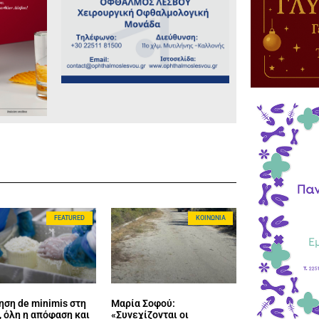
FEATURED
ΚΟΙΝΩΝΊΑ
ηση de minimis στη
Μαρία Σοφού:
 όλη η απόφαση και
«Συνεχίζονται οι