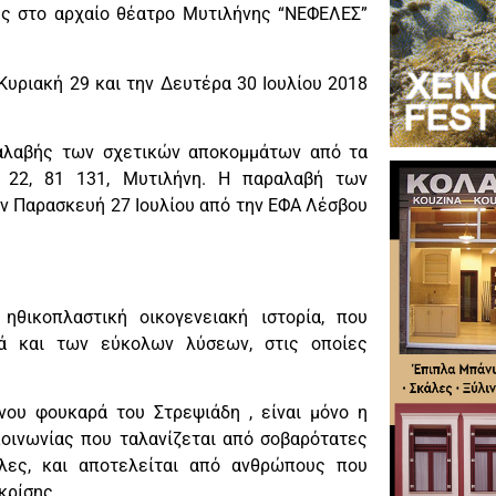
ης στο αρχαίο θέατρο Μυτιλήνης “ΝΕΦΕΛΕΣ”
Κυριακή 29 και την Δευτέρα 30 Ιουλίου 2018
αραλαβής των σχετικών αποκομμάτων από τα
 22, 81 131, Μυτιλήνη. Η παραλαβή των
ην Παρασκευή 27 Ιουλίου από την ΕΦΑ Λέσβου
θικοπλαστική οικογενειακή ιστορία, που
λά και των εύκολων λύσεων, στις οποίες
νου φουκαρά του Στρεψιάδη , είναι μόνο η
κοινωνίας που ταλανίζεται από σοβαρότατες
λλες, και αποτελείται από ανθρώπους που
κρίσης.