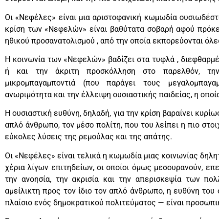
Οι «Νεφέλες» είναι μια αριστοφανική κωμωδία ουσιωδέστα
κρίση των «Νεφελών» είναι βαθύτατα σοβαρή αφού πρόκειτ
ηθικού προσανατολισμού , από την οποία εκπορεύονται όλες
Η κοινωνία των «Νεφελών» βαδίζει στα τυφλά , διεφθαρμέ
ή και την άκριτη προσκόλληση στο παρελθόν, τ
μικρομπαγαμποντιά (που παράγει τους μεγαλομπαγαμ
ανωριμότητα και την έλλειψη ουσιαστικής παιδείας, η οποί
Η ουσιαστική ευθύνη, δηλαδή, για την κρίση βαραίνει κυρίω
απλό άνθρωπο, τον μέσο πολίτη, που του λείπει η πιο στο
εύκολες λύσεις της ρεμούλας και της απάτης.
Οι «Νεφέλες» είναι τελικά η κωμωδία μιας κοινωνίας δηλ
χέρια λίγων επιτηδείων, οι οποίοι όμως μεσουρανούν, επ
την ανοησία, την ακρισία και την απερισκεψία των πο
αμείλικτη προς τον ίδιο τον απλό άνθρωπο, η ευθύνη του 
πλαίσιο ενός δημοκρατικού πολιτεύματος — είναι προσωπικ