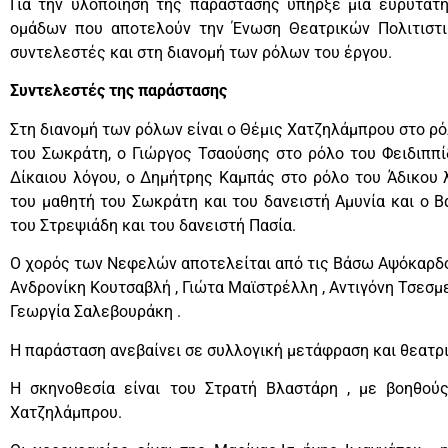
Για την υλοποίηση της παράστασης υπήρξε μια ευρύτατ
ομάδων που αποτελούν την Ένωση Θεατρικών Πολιτιστι
συντελεστές και στη διανομή των ρόλων του έργου.
Συντελεστές της παράστασης
Στη διανομή των ρόλων είναι ο Θέμις Χατζηλάμπρου στο ρό
του Σωκράτη, ο Γιώργος Τσαούσης στο ρόλο του Φειδιππί
Δίκαιου λόγου, ο Δημήτρης Καμπάς στο ρόλο του Άδικου
του μαθητή του Σωκράτη και του δανειστή Αμυνία και ο 
του Στρεψιάδη και του δανειστή Πασία.
Ο χορός των Νεφελών αποτελείται από τις Βάσω Αψόκαρδου
Ανδρονίκη Κουτσαβλή , Γιώτα Μαϊστρέλλη , Αντιγόνη Τσεσμ
Γεωργία Σαλεβουράκη .
Η παράσταση ανεβαίνει σε συλλογική μετάφραση και θεατρ
Η σκηνοθεσία είναι του Στρατή Βλαστάρη , με βοηθούς
Χατζηλάμπρου.