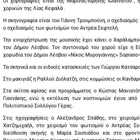
Οι χορογραφίες είναι της Μαρίνας-Ισμήνης Ιωαννάτου ,
χορικών της Λίας Κεφαλά .
Η σκηνογραφία είναι του Γιάννη Τρουμπούνη, ο σχεδιασμός
ο σχεδιασμός των φωτισμών του Αντρέα Σεφτελή.
Την ενορχήστρωση της μουσικής έχει κάνει ο Χαράλαμπο
του Δήμου Λέσβου. Τον συντονισμό του χορού είχε η Εύ
χορωδία του Δήμου Λέσβου «Νίκος Μυρογιάννης» Soprano-Con
Τα σκηνικά και οι ειδικές κατασκευές των Γιώργου Κατσαρ
Στο μακιγιάζ η Ραλλού Διόλατζη, στις κομμώσεις οι Κανδα
Στα σκίτσα αφίσας και προγράμματος ο Κώστας Μανιατό
Γιαννάκης, ενώ η εκτέλεση των κοστουμιών έγινε από
Πολιτιστικού Συλλόγου Γέρας.
Στις ηχογραφήσεις ο Αλέξανδρος Σπάθης, στο χειρισμό
Χατζημιχαήλ, στο χειρισμό του φωτισμού ο Αντρέας Σ
διεύθυνση σκηνής η Μαρία Σουπιάδου και στο φροντι