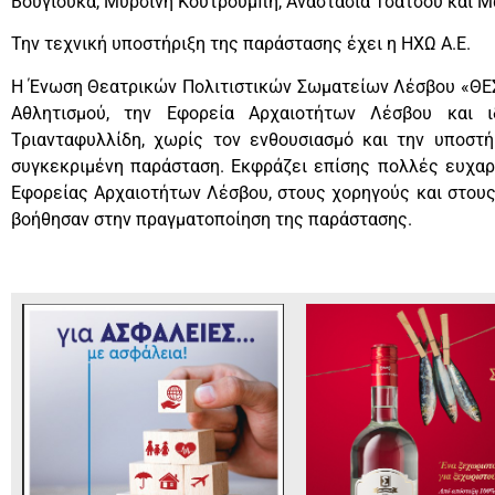
Βουγιούκα, Μυρσίνη Κουτρουμπή, Αναστασία Τσάτσου και Μα
Την τεχνική υποστήριξη της παράστασης έχει η ΗΧΩ Α.Ε.
Η Ένωση Θεατρικών Πολιτιστικών Σωματείων Λέσβου «ΘΕΣΙ
Αθλητισμού, την Εφορεία Αρχαιοτήτων Λέσβου και ι
Τριανταφυλλίδη, χωρίς τον ενθουσιασμό και την υποστή
συγκεκριμένη παράσταση. Εκφράζει επίσης πολλές ευχαρ
Εφορείας Αρχαιοτήτων Λέσβου, στους χορηγούς και στους
βοήθησαν στην πραγματοποίηση της παράστασης.