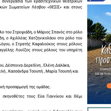
η συνεργασία των ερασιτεχνικών θεατρικών
κών Σωματείων Λέσβου «ΘΕΣΙΣ» και στους
λο του Στρεψιάδη, ο Μάριος Σπανός στο ρόλο
δη, ο Αχιλλέας Χατζηνικολάου στο ρόλο του
 λόγου, ο Στρατής Καφαλούκος στους ρόλους
Βαγγέλης Λουϊζος στους ρόλους του υπηρέτη
, Δέσποινα Δερεδίνη , Ελένη Δαλάκα,
ελή , Κασσάνδρα Τσουπή , Μαρία Τσουπή και
ική προσαρμογή της ομάδας.
 σκηνοθέτες τους Εύα Γιαννίκου και Θέμι