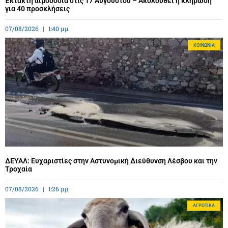
Έκτακτη αιμοδοσία στις 17 Αυγούστου – Ακολουθεί η κλήρωση
για 40 προσκλήσεις
07/08/2026
1:40 μμ
ΚΟΙΝΩΝΊΑ
ΔΕΥΑΛ: Ευχαριστίες στην Αστυνομική Διεύθυνση Λέσβου και την
Τροχαία
07/08/2026
1:26 μμ
ΑΓΡΟΤΙΚΆ