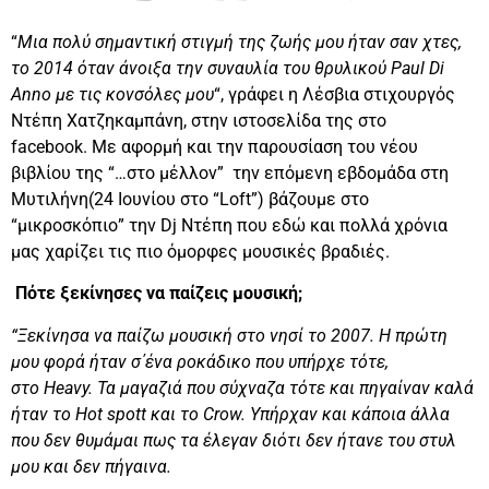
“
Μια πολύ σημαντική στιγμή της ζωής μου ήταν σαν χτες,
το 2014 όταν άνοιξα την συναυλία του θρυλικού Paul Di
Anno με τις κονσόλες μου
“, γράφει η Λέσβια στιχουργός
Ντέπη Χατζηκαμπάνη, στην ιστοσελίδα της στο
facebook. Με αφορμή και την παρουσίαση του νέου
βιβλίου της “…στο μέλλον” την επόμενη εβδομάδα στη
Μυτιλήνη(24 Ιουνίου στο “Loft”) βάζουμε στο
“μικροσκόπιο” την Dj Ντέπη που εδώ και πολλά χρόνια
μας χαρίζει τις πιο όμορφες μουσικές βραδιές.
Πότε ξεκίνησες να παίζεις μουσική;
“Ξεκίνησα να παίζω μουσική στο νησί το 2007. Η πρώτη
μου φορά ήταν σ΄ένα ροκάδικο που υπήρχε τότε,
στο Heavy. Τα μαγαζιά που σύχναζα τότε και πηγαίναν καλά
ήταν το Hot spott και το Crow. Υπήρχαν και κάποια άλλα
που δεν θυμάμαι πως τα έλεγαν διότι δεν ήτανε του στυλ
μου και δεν πήγαινα.