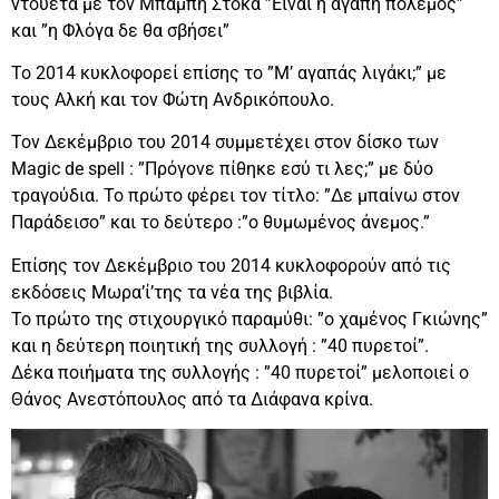
ντουέτα με τον Μπάμπη Στόκα ”Είναι η αγάπη πόλεμος”
και ”η Φλόγα δε θα σβήσει”
Το 2014 κυκλοφορεί επίσης το ”Μ’ αγαπάς λιγάκι;” με
τους Αλκή και τον Φώτη Ανδρικόπουλο.
Τον Δεκέμβριο του 2014 συμμετέχει στον δίσκο των
Magic de spell : ”Πρόγονε πίθηκε εσύ τι λες;” με δύο
τραγούδια. Το πρώτο φέρει τον τίτλο: ”Δε μπαίνω στον
Παράδεισο” και το δεύτερο :”ο θυμωμένος άνεμος.”
Επίσης τον Δεκέμβριο του 2014 κυκλοφορούν από τις
εκδόσεις Μωρα’ί’της τα νέα της βιβλία.
Το πρώτο της στιχουργικό παραμύθι: ”ο χαμένος Γκιώνης”
και η δεύτερη ποιητική της συλλογή : ”40 πυρετοί”.
Δέκα ποιήματα της συλλογής : ”40 πυρετοί” μελοποιεί ο
Θάνος Ανεστόπουλος από τα Διάφανα κρίνα.