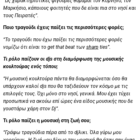
“Ως χαρακτηριστικές φιγούρες θυμάμαι τον Κομνηνό, τον
Μαρκήσιο, κάποιους φοιτητές που δε είναι πια στο νησί και
τους Πειρατές”.
Ποιο τραγούδι έχεις παίξει τις περισσότερες φορές;
“Το τραγούδι που έχω παίξει τις περισσότερες φορές
νομίζω ότι είναι το get that beat των
sharp
ties”.
Τι ρόλο παίζουν οι djs στη διαμόρφωση της μουσικής
κουλτούρας ενός τόπου;
“Η μουσική κουλτούρα πάντα θα διαμορφώνεται όσο θα
υπάρχουν καλοί djs που θα ταξιδεύουν τον κόσμο με τις
επιλογές τους. Όχι μόνο στο νησί, γενικά. Μου έχει τύχει
προσωπικά να ακούω επί ώρες ένα είδος μουσικής που δε
γουστάρω χάρη στον Dj”.
Τι ρόλο παίζει η μουσική στη ζωή σου;
“Γράφω τραγούδια πέρα από το djλικι. Όλα γύρω μου
χορεύουν. Η ζωή μου δίχως την μουσική θα ήταν σαν ένας