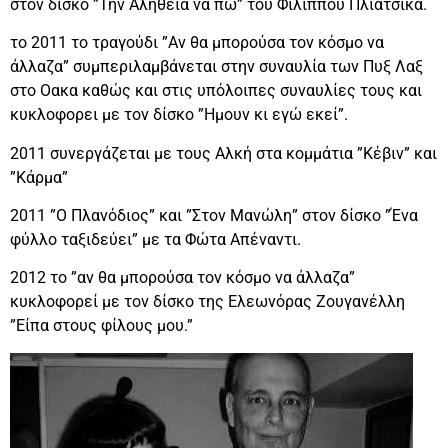
στον δίσκο ”Την Αλήθεια να πω” του Φίλιππου Πλιάτσικα.
το 2011 το τραγούδι ”Αν θα μπορούσα τον κόσμο να
άλλαζα” συμπεριλαμβάνεται στην συναυλία των Πυξ Λαξ
στο Οακα καθώς και στις υπόλοιπες συναυλίες τους και
κυκλοφορει με τον δίσκο ”Ημουν κι εγώ εκεί”.
2011 συνεργάζεται με τους Αλκή στα κομμάτια ”Κέβιν” και
”Κάρμα”
2011 ”Ο Πλανόδιος” και ”Στον Μανώλη” στον δίσκο ”Ένα
φύλλο ταξιδεύει” με τα Φώτα Απέναντι.
2012 το ”αν θα μπορούσα τον κόσμο να άλλαζα”
κυκλοφορεί με τον δίσκο της Ελεωνόρας Ζουγανέλλη
”Είπα στους φίλους μου.”