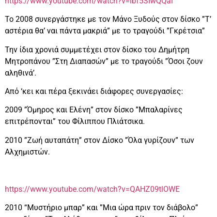
https://www.youtube.com/watch?v=ibf5SIwQQaI
Το 2008 συνεργάστηκε με τον Μάνο Ξυδούς στον δίσκο ”Τ’
αστέρια θα’ ναι πάντα μακριά” με το τραγούδι ”Γκρέτσια”
Την ίδια χρονιά συμμετέχει στον δίσκο του Δημήτρη
Μητροπάνου ”Στη Διαπασών” με το τραγούδι ”Όσοι ζουν
αληθινά’.
Από ‘κει και πέρα ξεκινάει διάφορες συνεργασίες:
2009 ”Όμηρος και Ελένη” στον δίσκο ”Μπαλαρίνες
επιτρέπονται” του Φίλιππου Πλιάτσικα.
2010 ”Ζωή αυταπάτη” στον Δίσκο ”Όλα γυρίζουν” των
Αλχημιστών.
https://www.youtube.com/watch?v=QAHZ09tlOWE
2010 “Μυστήριο μπαρ” και ”Μια ώρα πριν τον διάβολο”