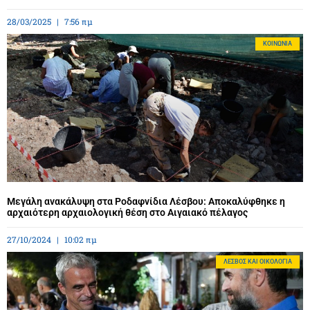
28/03/2025
7:56 πμ
ΚΟΙΝΩΝΊΑ
Μεγάλη ανακάλυψη στα Ροδαφνίδια Λέσβου: Αποκαλύφθηκε η
αρχαιότερη αρχαιολογική θέση στο Αιγαιακό πέλαγος
27/10/2024
10:02 πμ
ΛΈΣΒΟΣ ΚΑΙ ΟΙΚΟΛΟΓΊΑ