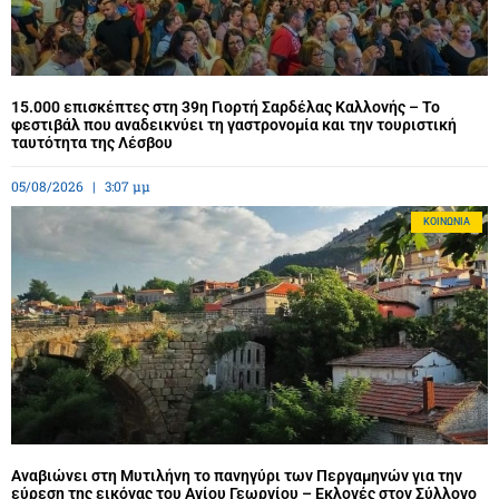
15.000 επισκέπτες στη 39η Γιορτή Σαρδέλας Καλλονής – Το
φεστιβάλ που αναδεικνύει τη γαστρονομία και την τουριστική
ταυτότητα της Λέσβου
05/08/2026
3:07 μμ
ΚΟΙΝΩΝΊΑ
Αναβιώνει στη Μυτιλήνη το πανηγύρι των Περγαμηνών για την
εύρεση της εικόνας του Αγίου Γεωργίου – Εκλογές στον Σύλλογο