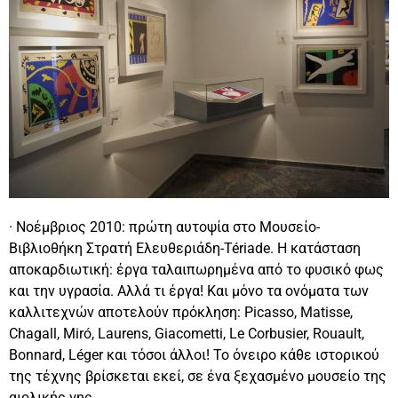
· Νοέμβριος 2010: πρώτη αυτοψία στο Μουσείο-
Βιβλιοθήκη Στρατή Ελευθεριάδη-Tériade. Η κατάσταση
αποκαρδιωτική: έργα ταλαιπωρημένα από το φυσικό φως
και την υγρασία. Αλλά τι έργα! Και μόνο τα ονόματα των
καλλιτεχνών αποτελούν πρόκληση: Picasso, Matisse,
Chagall, Miró, Laurens, Giacometti, Le Corbusier, Rouault,
Bonnard, Léger και τόσοι άλλοι! Το όνειρο κάθε ιστορικού
της τέχνης βρίσκεται εκεί, σε ένα ξεχασμένο μουσείο της
αιολικής γης.