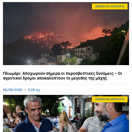
ΛΈΣΒΟΣ ΚΑΙ ΟΙΚΟΛΟΓΊΑ
Πλωμάρι: Αποχωρούν σήμερα οι πυροσβεστικές δυνάμεις – Οι
αγροτικοί δρόμοι αποκαλύπτουν το μέγεθος της μάχης
06/08/2026
9:28 πμ
ΛΈΣΒΟΣ ΚΑΙ ΟΙΚΟΛΟΓΊΑ