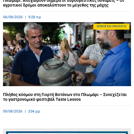
Πλωμάρι: Αποχωρούν σήμερα οι πυροσβεστικές δυνάμεις – Οι
αγροτικοί δρόμοι αποκαλύπτουν το μέγεθος της μάχης
06/08/2026
9:28 πμ
ΛΈΣΒΟΣ ΚΑΙ ΟΙΚΟΛΟΓΊΑ
Πλήθος κόσμου στη Γιορτή Βοτάνων στο Πλωμάρι – Συνεχίζεται
το γαστρονομικό φεστιβάλ Taste Lesvos
05/08/2026
3:34 μμ