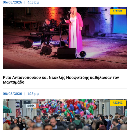
06/08/2026
4:13 μμ
ΛΈΣΒΟΣ
Ρίτα Αντωνοπούλου και Νεοκλής Νεοφυτίδης καθήλωσαν τον
Μανταμάδο
06/08/2026
1:25 μμ
ΛΈΣΒΟΣ