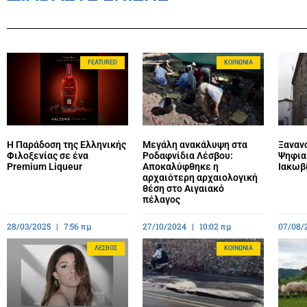
FEATURED
ΚΟΙΝΩΝΊΑ
Η Παράδοση της Ελληνικής
Μεγάλη ανακάλυψη στα
Ξανανο
Φιλοξενίας σε ένα
Ροδαφνίδια Λέσβου:
Ψηφια
Premium Liqueur
Αποκαλύφθηκε η
Ιακωβ
αρχαιότερη αρχαιολογική
θέση στο Αιγαιακό
πέλαγος
28/03/2025
7:56 πμ
27/10/2024
10:02 πμ
07/08/
ΛΈΣΒΟΣ
ΚΟΙΝΩΝΊΑ