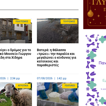
ΠΟΛΙΤΙΣΜΌΣ
ΤΟΥΡΙΣΜΌΣ
ίγει ο δρόμος για το
Βατερά: η θάλασσα
κό Μουσείο Γιώργου
«τρώει» την παραλία και
ίδη στα Χίδηρα
μεγαλώνει ο κίνδυνος για
κατοίκους και
παραθεριστές
2026
2:34 μμ
07/08/2026
1:42 μμ
ΑΓΡΟΤΙΚΆ
FEATURED