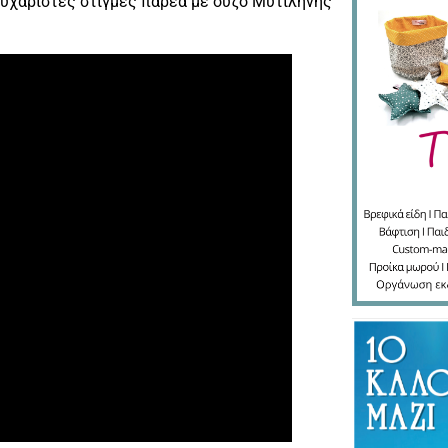
ευχάριστες στιγμές παρέα με ούζο Μυτιλήνης