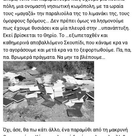
πόλη, μια ονομαστή νησιωτική κωμόπολη, με τα ωραία
τους «μαγαζά» την παραλιούλα της το λιμανάκι της, τους
όμορφους δρόμους… Δεν πρέπει όμως να λησμονούμε
πως έχουμε θυσιάσει και μία πλευρά στην …υπανάπτυξη.
Εκεί βρίσκεται το Θηρίο. Το …εξωπεταχθέν και
καθημερινά αποβαλλόμενο Σκουπίδι, που κάναμε κρα να
το αγοράσουμε και μετά κρα να το ξεφορτωθούμε. Πα, πα,
πα. Βρωμερά πράγματα. Να μην τα βλέπουμε…
Όχι, άσε, θα πω κάτι άλλο, ένα παραμύθι από τη μακρυνή