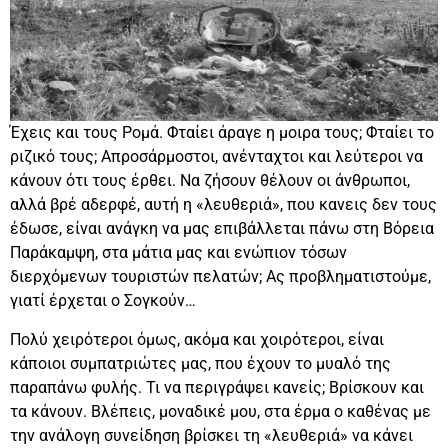
Έχεις και τους Ρομά. Φταίει άραγε η μοιρα τους; Φταίει το
ριζικό τους; Απροσάρμοστοι, ανένταχτοι και λεύτεροι να
κάνουν ότι τους έρθει. Να ζήσουν θέλουν οι άνθρωποι,
αλλά βρέ αδερφέ, αυτή η «λευθεριά», που κανεις δεν τους
έδωσε, είναι ανάγκη να μας επιβάλλεται πάνω στη Βόρεια
Παράκαμψη, στα μάτια μας και ενώπιον τόσων
διερχόμενων τουριστών πελατών; Ας προβληματιστούμε,
γιατί έρχεται ο Σογκούν…
Πολύ χειρότεροι όμως, ακόμα και χοιρότεροι, είναι
κάποιοι συμπατριώτες μας, που έχουν το μυαλό της
παραπάνω φυλής. Τι να περιγράψει κανείς; Βρίσκουν και
τα κάνουν. Βλέπεις, μοναδικέ μου, στα έρμα ο καθένας με
την ανάλογη συνείδηση βρίσκει τη «λευθεριά» να κάνει