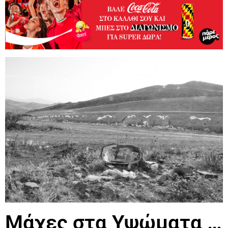
Μάχες στα Υψώματα …