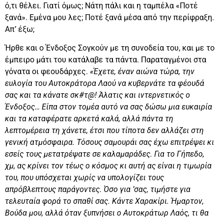
ό,τι θέλει. Γιατί όμως; Νάτη πάλι και η ταμπέλα «Ποτέ
ξανά». Εμένα μου λες; Ποτέ ξανά μέσα από την περίφραξη.
Απ’ έξω;
Ήρθε και ο Ένδοξος Σογκούν με τη συνοδεία του, και με το
έμπειρο μάτι του κατάλαβε τα πάντα. Παραταγμένοι στα
γόνατα οι φεουδάρχες.
«Έχετε, έναν αιώνα τώρα, την
ευλογία του Αυτοκράτορα Λαού να κυβερνάτε τα φέουδά
σας και τα κάνατε σκ#τ@! Άλατις και ιντερνετικός ο
Ένδοξος… Είπα στον τομέα αυτό να σας δώσω μια ευκαιρία
και τα καταφέρατε αρκετά καλά, αλλά πάντα τη
λεπτομέρεια τη χάνετε, έτσι που τίποτα δεν αλλάζει στη
γενική ατμόσφαιρα. Τόσους σαμουράι σας έχω επιτρέψει κι
εσείς τους μετατρέψατε σε καλαμαράδες. Για το Γήπεδο,
χμ, ας κρίνει τον τέως ο κόσμος κι αυτή ας είναι η τιμωρία
του, που υπόσχεται χωρίς να υπολογίζει τους
απρόβλεπτους παράγοντες. Όσο για ’σας, τιμήστε για
τελευταία φορά το σπαθί σας. Κάντε Χαρακίρι. Ήμαρτον,
Βούδα μου, αλλά όταν ξυπνήσει ο Αυτοκράτωρ Λαός, τι θα