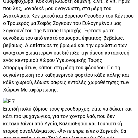
Ομορφοχώρα. Κόκκινη κλωστή δεμένη, κ.λπ., κ.λπ. Ήρθε
που λες, μοναδικέ μου αναγνώστη, στα μέρη του
Ανατολικού, Κεντρικού και Βόρειου Φέουδου του Κέντρου
ο Τρομερός μα Σοφός Σογκούν του Ευλογημένου μας
Σογκουνάτου της Νότιας Περιοχής. Έφτασε με τη
συνοδεία του από εκατό σαμουράι, έφιππος, βεβαίως,
βεβαίως. Διαπίστωσε τη βρωμιά και την αρρώστια των
ανοιχτών χωματερών και διέταξε την άμεση κατασκευή
ενός κεντρικού Χώρου Υγειονομικής Ταφής
Απορριμμάτων, κάπου στη μέση του φέουδου. Για τη
συγκέντρωση του καθημερινού φορτίου κάθε πόλης και
κάθε χωριού, έδωσε σαφείς εντολές χωροθέτησης των
Χώρων Μεταφόρτωσης.
Επειδή πολύ ζόρισε τους φεουδάρχες, είπε να δώκει και
κάτι πιο ψυχαγωγικό, για τον χοντρό λαό, που δεν
καταλαβαίνει από Υγεία, Καλαισθησία και Τουριστική
εισροή συναλλάγματος.
«Άιντε μπρε, είπε ο Σογκούν, θα