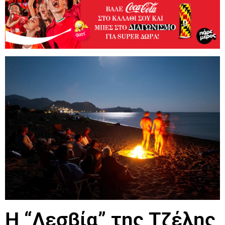
H “Λεσβία” της Τζέλης