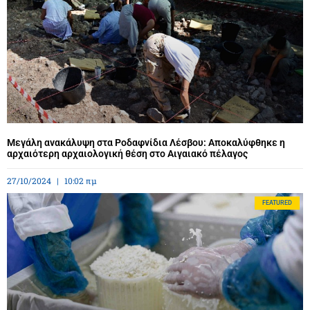
Μεγάλη ανακάλυψη στα Ροδαφνίδια Λέσβου: Αποκαλύφθηκε η
αρχαιότερη αρχαιολογική θέση στο Αιγαιακό πέλαγος
27/10/2024
10:02 πμ
FEATURED