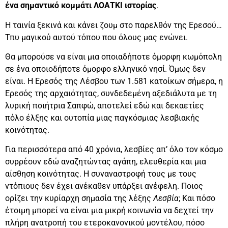
ένα σημαντικό κομμάτι ΛΟΑΤΚΙ ιστορίας
.
Η ταινία ξεκινά και κάνει ζουμ στο παρελθόν της Ερεσού…
Τπυ μαγικού αυτού τόπου που όλους μας ενώνει.
Θα μπορούσε να είναι μια οποιαδήποτε όμορφη κωμόπολη
σε ένα οποιοδήποτε όμορφο ελληνικό νησί. Όμως δεν
είναι. Η Ερεσός της Λέσβου των 1.581 κατοίκων σήμερα, η
Ερεσός της αρχαιότητας, συνδεδεμένη αξεδιάλυτα με τη
λυρική ποιήτρια Σαπφώ, αποτελεί εδώ και δεκαετίες
πόλο έλξης και ουτοπία μιας παγκόσμιας λεσβιακής
κοινότητας.
Για περισσότερα από 40 χρόνια, λεσβίες απ’ όλο τον κόσμο
συρρέουν εδώ αναζητώντας αγάπη, ελευθερία και μια
αίσθηση κοινότητας. Η συναναστροφή τους με τους
ντόπιους δεν έχει ανέκαθεν υπάρξει ανέφελη. Ποιος
ορίζει την κυρίαρχη σημασία της λέξης
Λεσβία
; Και πόσο
έτοιμη μπορεί να είναι μια μικρή κοινωνία να δεχτεί την
πλήρη ανατροπή του ετεροκανονικού μοντέλου, πόσο