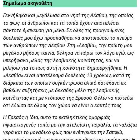
Σημείωμα σκηνοθέτη
Γεννήθηκα και μεγάλωσα στο νησί της Λέσβου, της οποίας
το φως, οι άνθρωποι και τα τοπία έχουν αποτελέσει
πάντοτε έμπνευση για μένα. Σε όλες τις προηγούμενες
δουλειές μου έχω προσπαθήσει να αποτυπώσω το πνεύμα
των ανθρώπων της Λέσβου. Στη «Λεσβία», την πρώτη μου
μεγάλου μήκους ταινία, θέλησα να πάρω τον λόγο εγώ, ως
υπερήφανο μέλος της λεσβιακής κοινότητας, και να
μιλήσω για το πως αυτή η κοινότητα δημιουργήθηκε. Η
«Λεσβία» είναι αποτέλεσμα δουλειάς 10 χρόνων, κατά τη
διάρκεια των οποίων συγκέντρωσα υλικό και έκανα εκ
βαθέων συζητήσεις με δεκάδες μέλη της λεσβιακής
κοινότητας και με ντόπιους της Ερεσού. Θέλω να πιστεύω
ότι έδωσα σε όλους τον χώρο να είναι ο εαυτός τους.
Η Ερεσός η ίδια, αυτό το εκπληκτικής ομορφιάς
ηφαιστιογενές τοπίο με την ατελείωτη παραλία, τα γαλάζια
νερά και το μοναδικό φως που ενέπνευσε την Σαπφώ,
αποτελεί μια από τις κεντρικές ηρωίδες της ταινίας μου. Η