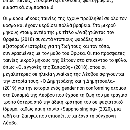
όπως ταινίες, ντοκιμαντέρ, εκθέσεις φωτογραφίας,
εικαστικά, συμπόσια κ.ά.
Οι μικρού μήκους ταινίες της έχουν προβληθεί σε όλο τον
κόσμο και έχουν κερδίσει πολλά βραβεία. Στο μικρού
μήκους ντοκιμαντέρ της με τίτλο «Αναζητώντας τον
Ορφέα» (2018) συναντά ντόπιους ψαράδες που
εξιστορούν ιστορίες για τη ζωή τους και τον τόπο,
συνυφασμένες με τον μύθο του Ορφέα. Οι πιο πρόσφατες
ταινίες μικρού μήκους της θέτουν στο επίκεντρο το φύλο,
όπως «Οι εγγονές της Σαπφούς» (2018), όπου οι
μεγαλύτερες σε ηλικία γυναίκες της Λέσβου αφηγούνται
την ιστορία τους, «Ο Δημητράκης και η Δημητρούλα»
(2019) για την ιστορία ενός gender non conforming ατόμου
στη Συκαμιά της Λέσβου που έχασε τη ζωή του με τραγικό
τρόπο ύστερα από την άδικη κράτησή του σε ψυχιατρικό
ίδρυμα, καθώς και η ταινία «Sappho singing» (2020), μια
ωδή στη Σαπφώ, που επισκέπτεται ξανά τη σύγχρονη
Λέσβο.