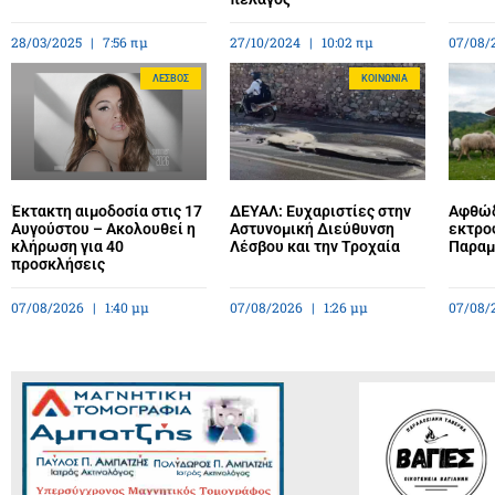
28/03/2025
7:56 πμ
27/10/2024
10:02 πμ
07/08/
ΛΈΣΒΟΣ
ΚΟΙΝΩΝΊΑ
Έκτακτη αιμοδοσία στις 17
ΔΕΥΑΛ: Ευχαριστίες στην
Αφθώδ
Αυγούστου – Ακολουθεί η
Αστυνομική Διεύθυνση
εκτρο
κλήρωση για 40
Λέσβου και την Τροχαία
Παραμέ
προσκλήσεις
07/08/2026
1:40 μμ
07/08/2026
1:26 μμ
07/08/