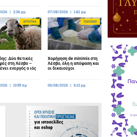
2026
2:34 μμ
07/08/2026
1:42 μμ
ΑΓΡΟΤΙΚΆ
FEATURED
ης: Δύο θετικές
Χορήγηση de minimis στη
φές στη Λέσβο –
Λέσβο, όλη η απόφαση και
νει ενεργός ο ιός
οι δικαιούχοι
2026
10:55 πμ
06/08/2026
6:13 μμ