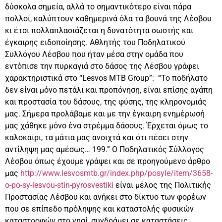
δύσκολα σημεία, αλλά το σημαντικότερο είναι πάρα
πολλοί, καλύπτουν καθημερινά όλα τα βουνά της Λέσβου
κι έτσι πολλαπλασιάζεται η δυνατότητα σωστής και
έγκαιρης ειδοποίησης. Αθλητής του Ποδηλατικού
Συλλόγου Λέσβου που ήταν μέσα στην ομάδα που
εντόπισε την πυρκαγιά στο δάσος της Λέσβου γράφει
χαρακτηριστικά στο “Lesvos MTB Group”: “Το ποδήλατο
δεν είναι μόνο πετάλι και προπόνηση, είναι επίσης αγάπη
και προστασία του δάσους, της φύσης, της κληρονομιάς
μας. Σήμερα προλάβαμε και με την έγκαιρη ενημέρωσή
μας χάθηκε μόνο ένα στρέμμα δάσους. Έρχεται όμως το
καλοκαίρι, τα μάτια μας ανοιχτά και ότι πέσει στην
αντίληψη μας αμέσως… 199.” Ο Ποδηλατικός Σύλλογος
Λέσβου όπως έχουμε γράψει και σε προηγούμενο άρθρο
μας
http://www.lesvosmtb.gr/index.
php/posyle/item/3658-
o-po-sy-
lesvou-stin-pyrosvestiki
είναι μέλος της Πολιτικής
Προστασίας Λέσβου και ανήκει στο δίκτυο των φορέων
που σε επίπεδο πρόληψης και καταστολής φυσικών
καταστροφών στο νησί, συνδράμει σε καταστάσεις