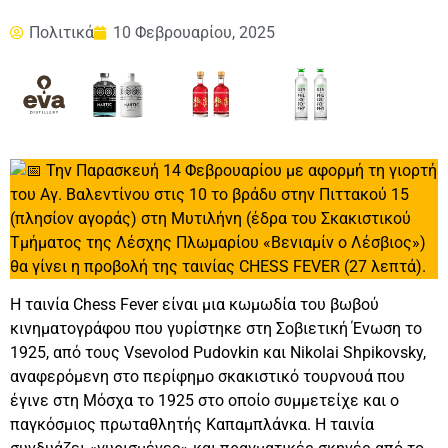
Πολιτικά
10 Φεβρουαρίου, 2025
Την Παρασκευή 14 Φεβρουαρίου με αφορμή τη γιορτή
του Αγ. Βαλεντίνου στις 10 το βράδυ στην Πιττακού 15
(πλησίον αγοράς) στη Μυτιλήνη (έδρα του Σκακιστικού
Τμήματος της Λέσχης Πλωμαρίου «Βενιαμίν ο Λέσβιος»)
θα γίνει η προβολή της ταινίας CHESS FEVER (27 λεπτά).
Η ταινία Chess Fever είναι μια κωμωδία του βωβού
κινηματογράφου που γυρίστηκε στη Σοβιετική Ένωση το
1925, από τους Vsevolod Pudovkin και Nikolai Shpikovsky,
αναφερόμενη στο περίφημο σκακιστικό τουρνουά που
έγινε στη Μόσχα το 1925 στο οποίο συμμετείχε και ο
παγκόσμιος πρωταθλητής Καπαμπλάνκα. Η ταινία