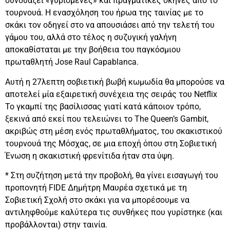
συνδυάζει «γυρισμένες» και πραγματικές σκηνές από το
τουρνουά. Η ενασχόληση του ήρωα της ταινίας με το
σκάκι τον οδηγεί στο να απουσιάσει από την τελετή του
γάμου του, αλλά στο τέλος η συζυγική γαλήνη
αποκαθίσταται με την βοήθεια του παγκόσμιου
πρωταθλητή Jose Raul Capablanca.
Αυτή η 27λεπτη σοβιετική βωβή κωμωδία θα μπορούσε να
αποτελεί μία εξαιρετική συνέχεια της σειράς του Netflix
Το γκαμπί της βασίλισσας γιατί κατά κάποιον τρόπο,
ξεκινά από εκεί που τελειώνει το The Queen’s Gambit,
ακριβώς στη μέση ενός πρωταθλήματος, του σκακιστικού
τουρνουά της Μόσχας, σε μια εποχή όπου στη Σοβιετική
Ένωση η σκακιστική φρενίτιδα ήταν στα ύψη.
* Στη συζήτηση μετά την προβολή, θα γίνει εισαγωγή του
προπονητή FIDE Δημήτρη Μαυρέα σχετικά με τη
Σοβιετική Σχολή στο σκάκι για να μπορέσουμε να
αντιληφθούμε καλύτερα τις συνθήκες που γυρίστηκε (και
προβάλλονται) στην ταινία.