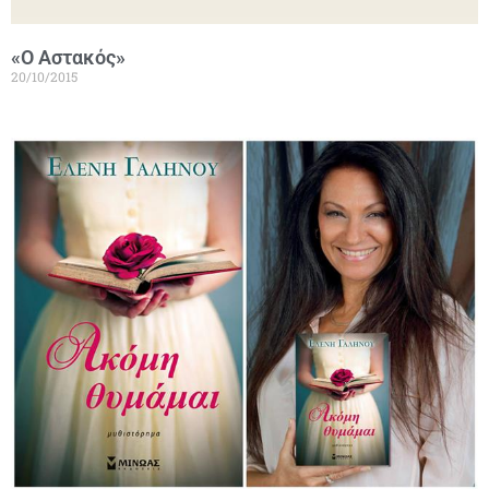
«Ο Αστακός»
20/10/2015