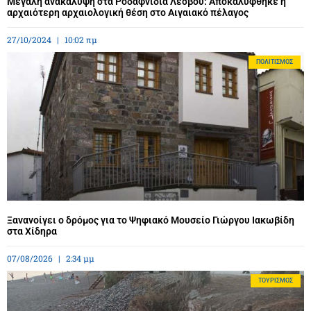
Μεγάλη ανακάλυψη στα Ροδαφνίδια Λέσβου: Αποκαλύφθηκε η
αρχαιότερη αρχαιολογική θέση στο Αιγαιακό πέλαγος
27/10/2024
10:02 πμ
ΠΟΛΙΤΙΣΜΌΣ
Ξανανοίγει ο δρόμος για το Ψηφιακό Μουσείο Γιώργου Ιακωβίδη
στα Χίδηρα
07/08/2026
2:34 μμ
ΤΟΥΡΙΣΜΌΣ