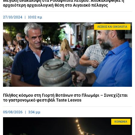
Μεγάλη ανακάλυψη στα Ροδαφνίδια Λέσβου: Αποκαλύφθηκε η
αρχαιότερη αρχαιολογική θέση στο Αιγαιακό πέλαγος
27/10/2024
10:02 πμ
ΛΈΣΒΟΣ ΚΑΙ ΟΙΚΟΛΟΓΊΑ
Πλήθος κόσμου στη Γιορτή Βοτάνων στο Πλωμάρι – Συνεχίζεται
το γαστρονομικό φεστιβάλ Taste Lesvos
05/08/2026
3:34 μμ
ΚΟΙΝΩΝΊΑ