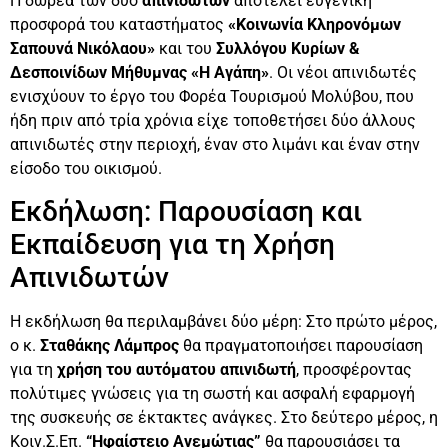
Η δωρεά των δύο
απινιδωτών
αποτελεί ευγενική
προσφορά του καταστήματος
«Κοινωνία Κληρονόμων
Σαπουνά Νικόλαου»
και του
Συλλόγου Κυρίων &
Δεσποινίδων Μήθυμνας «Η Αγάπη»
. Οι νέοι απινιδωτές
ενισχύουν το έργο του Φορέα Τουρισμού Μολύβου, που
ήδη πριν από τρία χρόνια είχε τοποθετήσει δύο άλλους
απινιδωτές στην περιοχή, έναν στο λιμάνι και έναν στην
είσοδο του οικισμού.
Εκδήλωση: Παρουσίαση και
Εκπαίδευση για τη Χρήση
Απινιδωτών
Η εκδήλωση θα περιλαμβάνει δύο μέρη: Στο πρώτο μέρος,
ο κ.
Σταθάκης Λάμπρος
θα πραγματοποιήσει παρουσίαση
για τη
χρήση του αυτόματου απινιδωτή
, προσφέροντας
πολύτιμες γνώσεις για τη σωστή και ασφαλή εφαρμογή
της συσκευής σε έκτακτες ανάγκες. Στο δεύτερο μέρος, η
Κοιν.Σ.Επ.
“Ηφαίστειο Ανεμώτιας”
θα παρουσιάσει τα