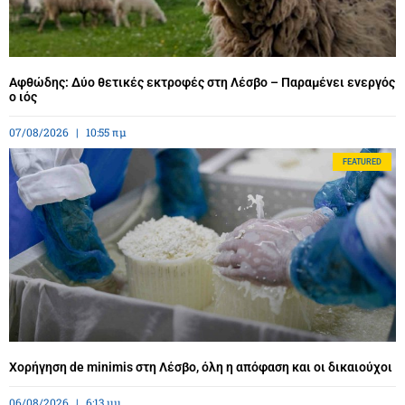
Αφθώδης: Δύο θετικές εκτροφές στη Λέσβο – Παραμένει ενεργός
ο ιός
07/08/2026
10:55 πμ
FEATURED
Χορήγηση de minimis στη Λέσβο, όλη η απόφαση και οι δικαιούχοι
06/08/2026
6:13 μμ