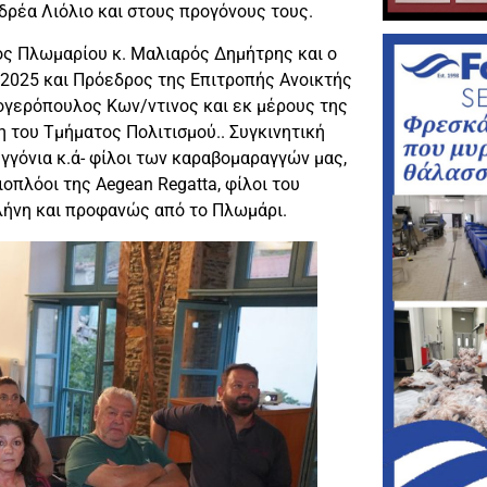
ρέα Λιόλιο και στους προγόνους τους.
ος Πλωμαρίου κ. Μαλιαρός Δημήτρης και ο
2025 και Πρόεδρος της Επιτροπής Ανοικτής
ογερόπουλος Κων/ντινος και εκ μέρους της
η του Τμήματος Πολιτισμού.. Συγκινητική
εγγόνια κ.ά- φίλοι των καραβομαραγγών μας,
οπλόοι της Aegean Regatta, φίλοι του
λήνη και προφανώς από το Πλωμάρι.