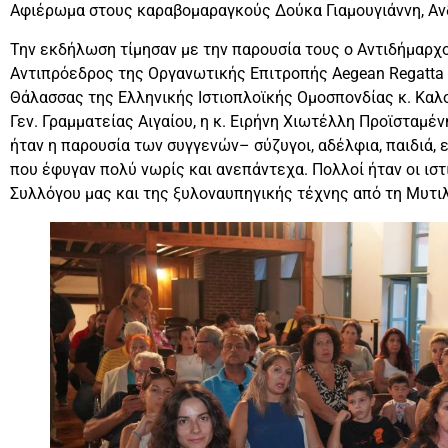
Αφιέρωμα στους καραβομαραγκούς Δούκα Γιαμουγιάννη, Ανδ
Την εκδήλωση τίμησαν με την παρουσία τους ο Αντιδήμαρχ
Αντιπρόεδρος της Οργανωτικής Επιτροπής Aegean Regatta 
Θάλασσας της Ελληνικής Ιστιοπλοϊκής Ομοσπονδίας κ. Καλ
Γεν. Γραμματείας Αιγαίου, η κ. Ειρήνη Χιωτέλλη Προϊσταμέν
ήταν η παρουσία των συγγενών– σύζυγοι, αδέλφια, παιδιά, 
που έφυγαν πολύ νωρίς και ανεπάντεχα. Πολλοί ήταν οι ιστι
Συλλόγου μας και της ξυλοναυπηγικής τέχνης από τη Μυτι