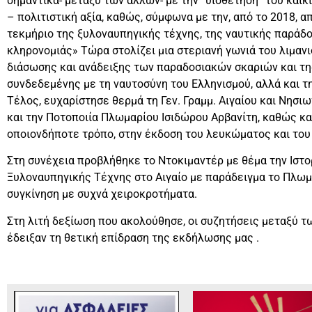
σημαντικά- μεταξύ των άλλων- με την “υιοθέτηση” του καϊκ
– πολιτιστική αξία, καθώς, σύμφωνα με την, από το 2018, 
τεκμήριο της ξυλοναυπηγικής τέχνης, της ναυτικής παράδο
κληρονομιάς» Τώρα στολίζει μια στεριανή γωνιά του λιμαν
διάσωσης και ανάδειξης των παραδοσιακών σκαριών και τη
συνδεδεμένης με τη ναυτοσύνη του Ελληνισμού, αλλά και τ
Τέλος, ευχαρίστησε θερμά τη Γεν. Γραμμ. Αιγαίου και Νησιω
και την Ποτοποιία Πλωμαρίου Ισιδώρου Αρβανίτη, καθώς κα
οποιονδήποτε τρόπο, στην έκδοση του λευκώματος και του
Στη συνέχεια προβλήθηκε το Ντοκιμαντέρ με θέμα την Ιστο
Ξυλοναυπηγικής Τέχνης στο Αιγαίο με παράδειγμα το Πλωμ
συγκίνηση με συχνά χειροκροτήματα.
Στη λιτή δεξίωση που ακολούθησε, οι συζητήσεις μεταξύ 
έδειξαν τη θετική επίδραση της εκδήλωσης μας .