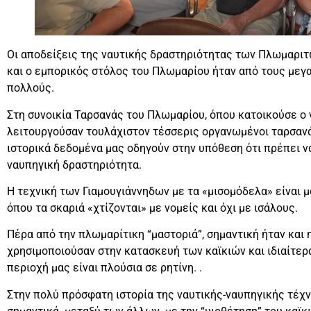
Οι αποδείξεις της ναυτικής δραστηριότητας των Πλωμαριτ
και ο εμπορικός στόλος του Πλωμαρίου ήταν από τους μεγ
πολλούς.
Στη συνοικία Ταρσανάς του Πλωμαρίου, όπου κατοικούσε ο
λειτουργούσαν τουλάχιστον τέσσερις οργανωμένοι ταρσανά
ιστορικά δεδομένα μας οδηγούν στην υπόθεση ότι πρέπει ν
ναυπηγική δραστηριότητα.
Η τεχνική των Γιαμουγιάννηδων με τα «μισομόδελα» είναι μ
όπου τα σκαριά «χτίζονται» με νομείς και όχι με ισάλους.
Πέρα από την πλωμαρίτικη “μαστοριά”, σημαντική ήταν και
χρησιμοποιούσαν στην κατασκευή των καϊκιών και ιδιαίτερ
περιοχή μας είναι πλούσια σε ρητίνη. .
Στην πολύ πρόσφατη ιστορία της ναυτικής-ναυπηγικής τέχ