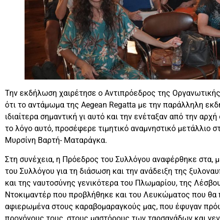
Την εκδήλωση χαιρέτησε ο Αντιπρόεδρος της Οργανωτικής
ότι το αντάμωμα της Aegean Regatta με την παράλληλη εκ
ιδιαίτερα σημαντική γι αυτό και την ενέταξαν από την αρχή
το λόγο αυτό, προσέφερε τιμητικό αναμνηστικό μετάλλιο στ
Μυρσίνη Βαρτή- Ματαράγκα.
Στη συνέχεια, η Πρόεδρος του Συλλόγου αναφέρθηκε στα,
του Συλλόγου για τη διάσωση και την ανάδειξη της ξυλονα
και της ναυτοσύνης γενικότερα του Πλωμαρίου, της Λέσβου
Ντοκιμαντέρ που προβλήθηκε και του Λευκώματος που θα 
αφιερωμένα στους καραβομαραγκούς μας, που έφυγαν πρόω
προγόνους τους, στους μαστόρους των ταρσανάδων και γεν