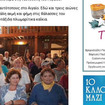
υτότοπους στο Αιγαίο. Εδώ και τρεις αιώνες
γάλη ακμή και φήμη στις θάλασσες του
οτάξιδα πλωμαρίτικα καΐκια.