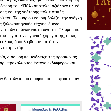
ιού “Άγιος Νικόλαος” με μεγάλη πολιτισμική
απόφαση του ΥΠΟΑ «αποτελεί αξιόλογο υλικό
σης και της νεότερης πολιτιστικής
ιού του Πλωμαρίου και συμβολίζει την ανάγκη
ς ξυλοναυπηγικής τέχνης, άμεσα
ην, τριών αιώνων ναυτοσύνη του Πλωμαρίου.
τικής. για την ευγενική χορηγία της, όπως
ι όλους όσοι βοήθησαν, κατά τον
 ντοκιμαντέρ.
ρία, Διάσωση και Ανάδειξη της προαιώνιας
άρι, προκαλώντας έντονο ενδιαφέρον και
των θεατών και οι απόψεις που εκφράστηκαν