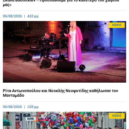
μας»
06/08/2026
4:13 μμ
ΛΈΣΒΟΣ
Ρίτα Αντωνοπούλου και Νεοκλής Νεοφυτίδης καθήλωσαν τον
Μανταμάδο
06/08/2026
1:25 μμ
ΛΈΣΒΟΣ