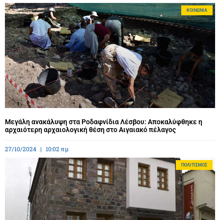
ΚΟΙΝΩΝΊΑ
Μεγάλη ανακάλυψη στα Ροδαφνίδια Λέσβου: Αποκαλύφθηκε η
αρχαιότερη αρχαιολογική θέση στο Αιγαιακό πέλαγος
27/10/2024
10:02 πμ
ΠΟΛΙΤΙΣΜΌΣ