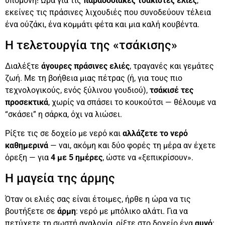
υπομονή! Ώρα για τις
παραδοσιακές τσακιστές ελιές
,
εκείνες τις πράσινες λιχουδιές που συνοδεύουν τέλεια
ένα ούζάκι, ένα κομμάτι φέτα και μια καλή κουβέντα.
Η τελετουργία της «τσάκισης»
Διαλέξτε
άγουρες πράσινες ελιές
, τραγανές και γεμάτες
ζωή. Με τη βοήθεια μιας πέτρας (ή, για τους πιο
τεχνολογικούς, ενός ξύλινου γουδιού),
τσάκισέ τες
προσεκτικά
, χωρίς να σπάσει το κουκούτσι — θέλουμε να
“σκάσει” η σάρκα, όχι να λιώσει.
Ρίξτε τις σε δοχείο με νερό και
αλλάζετε το νερό
καθημερινά
— ναι, ακόμη και δύο φορές τη μέρα αν έχετε
όρεξη — για
4 με 5 ημέρες
, ώστε να «ξεπικρίσουν».
Η μαγεία της άρμης
Όταν οι ελιές σας είναι έτοιμες, ήρθε η ώρα να τις
βουτήξετε σε
άρμη
: νερό με μπόλικο αλάτι. Για να
πετύχετε τη σωστή αναλογία, ρίξτε στο δοχείο ένα
αυγό
: