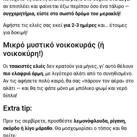
αν επιπλέει και φαίνεται έξω περίπου όσο ένα τάλιρο —
συγχαρητήρια, είστε στο σωστό δρόμο του μερακλή!
Αφήστε τις ελιές σας εκεί
για 2-3 ημέρες
και… έτοιμες
για δοκιμή!
Μικρό μυστικό νοικοκυράς (ή
νοικοκύρη!)
Οι
τσακιστές ελιές
δεν κρατούν για μήνες, γι’ αυτό θέλουν
πιο ελαφριά άρμη
, με λιγότερο αλάτι από το συνηθισμένο.
Αν τις αφήσετε πολύ καιρό, θα σας «πάρουν τον αέρα» στο
αλάτι — και θα τις φάτε μόνο με μπόλικο ψωμί και νερό
δίπλα!
Extra tip:
Πριν τις σερβίρετε, προσθέστε
λεμονόφλουδα, ρίγανη,
σκόρδο ή λίγο μάραθο
. Θα μοσχομυρίσει ο τόπος και θα
πείτε: