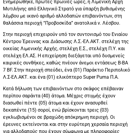
Ενημερώθηκε, πρώτες πρωινές ώρες, η Λιμενική Αρχή
Μυτιλήνης από Ελληνικό Στρατό για ύπαρξη βυθισμένης
λέμβου με ικανό αριθμό αλλοδαπών επιβαινόντων, στη
θαλάσσια περιοχή “Προβοσκίδα” ανατολικά ν. Λέσβου.
Στην περιοχή επιχειρούν υπό τον συντονισμό του Ενιαίου
Κέντρου Έρευνας και Διάσωσης Λ.Σ.-ΕΛ.ΑΚΤ. στελέχη της
οικείας Λιμενικής Αρχής, στελέχη Ε.Σ., στελέχη Π.Υ. και
στελέχη ΕΛ.ΑΣ. Η επιχείρηση διεξάγεται υπό δυσμενείς
καιρικές συνθήκες, καθώς πνέουν άνεμοι εντάσεως Β-ΒΑ
7 BF. Στην περιοχή σπεύδει, ένα (01) Παράκτιο Περιπολικό
Λ.Σ-ΕΛ.ΑΚΤ. και ένα (01) ελικόπτερο Super Puma Π.Α.
Κατά δήλωση των επιβαινόντων στο σκάφος επέβαιναν
περίπου σαράντα (40) άτομα. Μέχρις στιγμής έχουν
διασωθεί πέντε (05) άτομα και έχουν ανασυρθεί
δεκαπέντε (15) σοροί, ενώ βρίσκονται τρεις (03)
εγκλωβισμένοι σε βραχώδη απόκρημνη περιοχή. Οι
έρευνες εκτείνονται και στην ευρύτερη χερσαία περιοχή
για αλλοδαπούς που έχουν σύμφωνα με πληροφορίες