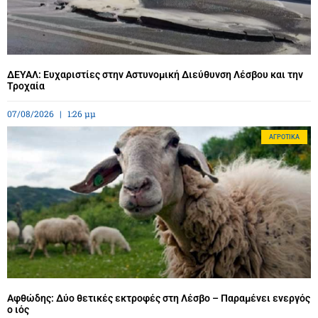
ΔΕΥΑΛ: Ευχαριστίες στην Αστυνομική Διεύθυνση Λέσβου και την
Τροχαία
07/08/2026
1:26 μμ
ΑΓΡΟΤΙΚΆ
Αφθώδης: Δύο θετικές εκτροφές στη Λέσβο – Παραμένει ενεργός
ο ιός