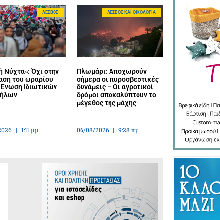
ΛΈΣΒΟΣ
ΛΈΣΒΟΣ ΚΑΙ ΟΙΚΟΛΟΓΊΑ
 Νύχτα»: Όχι στην
Πλωμάρι: Αποχωρούν
αση του ωραρίου
σήμερα οι πυροσβεστικές
η Ένωση Ιδιωτικών
δυνάμεις – Οι αγροτικοί
λήλων
δρόμοι αποκαλύπτουν το
μέγεθος της μάχης
2026
1:11 μμ
06/08/2026
9:28 πμ