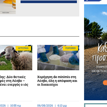
ΑΓΡΟΤΙΚΆ
FEATURED
ης: Δύο θετικές
Χορήγηση de minimis στη
φές στη Λέσβο –
Λέσβο, όλη η απόφαση και
νει ενεργός ο ιός
οι δικαιούχοι
2026
10:55 πμ
06/08/2026
6:13 μμ