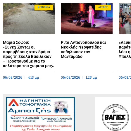
ΚΟΙΝΩΝΊΑ
ΛΈΣΒΟΣ
Μαρία Σοφού:
Ρίτα Αντωνοπούλου και
«Λευκή
«Συνεχίζονται οι
Νεοκλής Νεοφυτίδης
παράτ
παρεμβάσεις στον δρόμο
καθήλωσαν τον
λέει 
προς τη Σκάλα Βασιλικών
Μανταμάδο
Υπαλ
– Προσπαθούμε για το
καλύτερο του χωριού μας»
06/08/2026
4:13 μμ
06/08/2026
1:25 μμ
06/08/