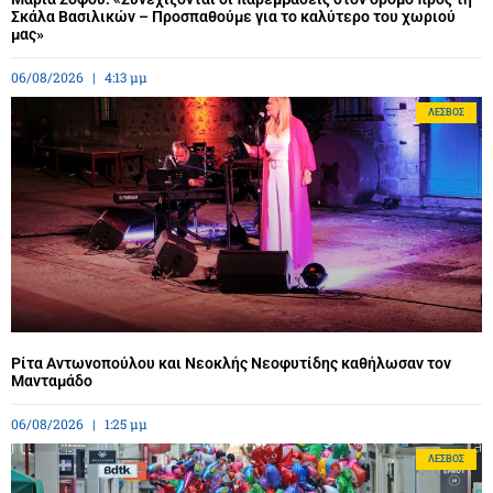
Σκάλα Βασιλικών – Προσπαθούμε για το καλύτερο του χωριού
μας»
06/08/2026
4:13 μμ
ΛΈΣΒΟΣ
Ρίτα Αντωνοπούλου και Νεοκλής Νεοφυτίδης καθήλωσαν τον
Μανταμάδο
06/08/2026
1:25 μμ
ΛΈΣΒΟΣ