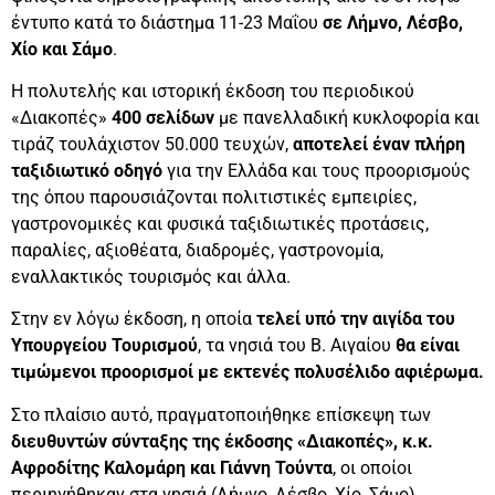
έντυπο κατά το διάστημα 11-23 Μαΐου
σε Λήμνο, Λέσβο,
Χίο και Σάμο
.
Η πολυτελής και ιστορική έκδοση του περιοδικού
«Διακοπές»
400 σελίδων
με πανελλαδική κυκλοφορία και
τιράζ τουλάχιστον 50.000 τευχών,
αποτελεί έναν πλήρη
ταξιδιωτικό οδηγό
για την Ελλάδα και τους προορισμούς
της όπου παρουσιάζονται πολιτιστικές εμπειρίες,
γαστρονομικές και φυσικά ταξιδιωτικές προτάσεις,
παραλίες, αξιοθέατα, διαδρομές, γαστρονομία,
εναλλακτικός τουρισμός και άλλα.
Στην εν λόγω έκδοση, η οποία
τελεί υπό την αιγίδα του
Υπουργείου Τουρισμού
, τα νησιά του Β. Αιγαίου
θα είναι
τιμώμενοι προορισμοί με εκτενές πολυσέλιδο αφιέρωμα.
Στο πλαίσιο αυτό, πραγματοποιήθηκε επίσκεψη των
διευθυντών σύνταξης της έκδοσης «Διακοπές», κ.κ.
Αφροδίτης Καλομάρη και
Γιάννη Τούντα
, οι οποίοι
περιηγήθηκαν στα νησιά (Λήμνο, Λέσβο, Χίο, Σάμο),