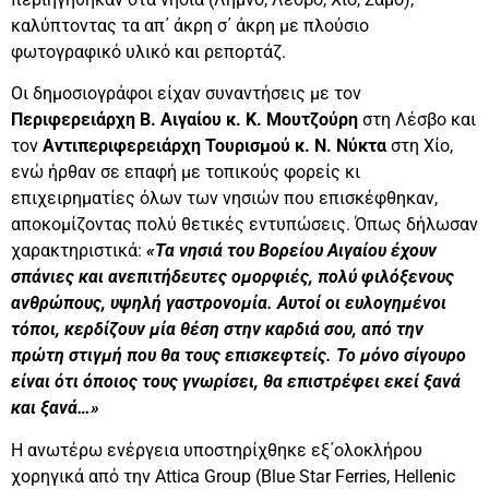
καλύπτοντας τα απ΄ άκρη σ΄ άκρη με πλούσιο
φωτογραφικό υλικό και ρεπορτάζ.
Οι δημοσιογράφοι είχαν συναντήσεις με τον
Περιφερειάρχη Β. Αιγαίου κ. Κ. Μουτζούρη
στη Λέσβο και
τον
Αντιπεριφερειάρχη Τουρισμού κ. Ν. Νύκτα
στη Χίο,
ενώ ήρθαν σε επαφή με τοπικούς φορείς κι
επιχειρηματίες όλων των νησιών που επισκέφθηκαν,
αποκομίζοντας πολύ θετικές εντυπώσεις. Όπως δήλωσαν
χαρακτηριστικά:
«Τα νησιά του Βορείου Αιγαίου έχουν
σπάνιες και ανεπιτήδευτες ομορφιές, πολύ φιλόξενους
ανθρώπους, υψηλή γαστρονομία. Αυτοί οι ευλογημένοι
τόποι, κερδίζουν μία θέση στην καρδιά σου, από την
πρώτη στιγμή που θα τους επισκεφτείς. Το μόνο σίγουρο
είναι ότι όποιος τους γνωρίσει, θα επιστρέφει εκεί ξανά
και ξανά…»
Η ανωτέρω ενέργεια υποστηρίχθηκε εξ΄ολοκλήρου
χορηγικά από την Attica Group (Blue Star Ferries, Hellenic