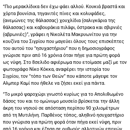
“Πιο μερακλίδικα δεν έχω φάει αλλού. Κουκιά βραστά και
χόρτα βουνίσια, τηγανιτές πίνες και κολυφάδες,
(ανεμώνες της θάλασσας) χουχλίδια (σαλιγκάρια της
θάλασσας) και καβουράκια πιλάφι, όστρακα και σβιρνιές
(αβρωνιές)”, γράφει η Νικολέτα Μακρυωνίτου για την
κουζίνα του Σιγρίου που μαγεύει όλους τους επισκέπτες
του αυτού του “ησυχαστήριου” που η δημοσιογράφος
γνώρισε πριν από 16 χρόνια όταν πήγε για πρώτη φορά
ως νύφη. Στο 8σελιδο αφιέρωμα που ετοίμασε μαζί με τον
φωτογράφο Νίκο Κόκκα, αναφέρει την ιστορία του
Σιγρίου, τον “τόπο των Θεών” που κάποτε μάγεψε τον
Αλμπερ Καμί που ήθελε να ζήσει εκεί για πάντα.
“Το μικρό ψαροχώρι γνωστό κυρίως για το Απολιθωμένο
δάσος του και το ομώνυμο μουσείο βρίσκεται την άλλη
άκρη του νησιού σε απόσταση περίπου 90 χιλιομέτρων
από τη Μυτιλήνη. Παρθένος τόπος, αληθινό ησυχαστήριο
που γνώρισα για πρώτη φορά όταν πήγα εκεί νύφη, πριν
από 16 χρόνια και έζησα σε ρυθμούς αλλοτινών εποχών.