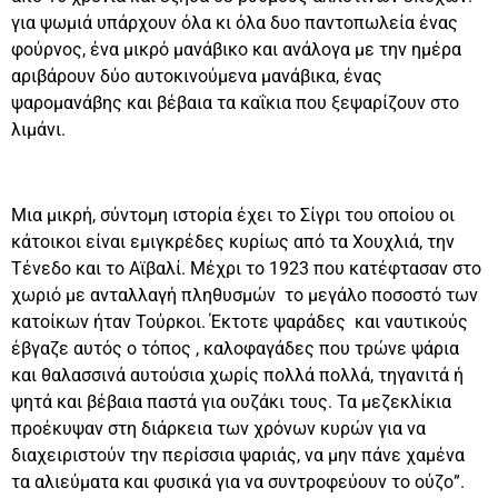
για ψωμιά υπάρχουν όλα κι όλα δυο παντοπωλεία ένας
φούρνος, ένα μικρό μανάβικο και ανάλογα με την ημέρα
αριβάρουν δύο αυτοκινούμενα μανάβικα, ένας
ψαρομανάβης και βέβαια τα καΐκια που ξεψαρίζουν στο
λιμάνι.
Μια μικρή, σύντομη ιστορία έχει το Σίγρι του οποίου οι
κάτοικοι είναι εμιγκρέδες κυρίως από τα Χουχλιά, την
Τένεδο και το Αϊβαλί. Μέχρι το 1923 που κατέφτασαν στο
χωριό με ανταλλαγή πληθυσμών το μεγάλο ποσοστό των
κατοίκων ήταν Τούρκοι. Έκτοτε ψαράδες και ναυτικούς
έβγαζε αυτός ο τόπος , καλοφαγάδες που τρώνε ψάρια
και θαλασσινά αυτούσια χωρίς πολλά πολλά, τηγανιτά ή
ψητά και βέβαια παστά για ουζάκι τους. Τα μεζεκλίκια
προέκυψαν στη διάρκεια των χρόνων κυρών για να
διαχειριστούν την περίσσια ψαριάς, να μην πάνε χαμένα
τα αλιεύματα και φυσικά για να συντροφεύουν το ούζο”.