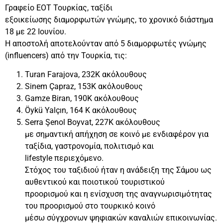
Γραφείο ΕΟΤ Τουρκίας, ταξίδι
εξοικείωσης διαμορφωτών γνώμης, το χρονικό διάστημα
18 με 22 Ιουνίου.
Η αποστολή αποτελούνταν από 5 διαμορφωτές γνώμης
(influencers) από την Τουρκία, τις:
Turan Farajova, 232Κ ακόλουθους
Sinem Çapraz, 153Κ ακόλουθους
Gamze Biran, 190Κ ακόλουθους
Öykü Yalçın, 164 Κ ακόλουθους
Serra Şenol Boyvat, 227K ακόλουθους
με σημαντική απήχηση σε κοινό με ενδιαφέρον για
ταξίδια, γαστρονομία, πολιτισμό και
lifestyle περιεχόμενο.
Στόχος του ταξιδιού ήταν η ανάδειξη της Σάμου ως
αυθεντικού και ποιοτικού τουριστικού
προορισμού και η ενίσχυση της αναγνωρισιμότητας
του προορισμού στο τουρκικό κοινό
μέσω σύγχρονων ψηφιακών καναλιών επικοινωνίας.