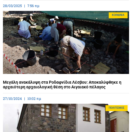
28/03/2025
7:56 πμ
ΚΟΙΝΩΝΊΑ
Μεγάλη ανακάλυψη στα Ροδαφνίδια Λέσβου: Αποκαλύφθηκε η
αρχαιότερη αρχαιολογική θέση στο Αιγαιακό πέλαγος
27/10/2024
10:02 πμ
ΠΟΛΙΤΙΣΜΌΣ