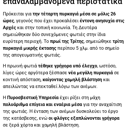
επαναλαμβανόμενα περιστατικά
Πρόκειται για
την τέταρτη πυρκαγιά μέσα σε μόλις 26
ώρες
, γεγονός που έχει προκαλέσει
έντονη ανησυχία στις
Αρχές
και στην τοπική κοινωνία. Τη Δευτέρα
σημειώθηκαν δύο συνεχόμενες φωτιές στην ίδια
ευρύτερη περιοχή. Το
πρωί της Τρίτης
, σημειώθηκε
τρίτη
πυρκαγιά μικρής έκτασης
περίπου 5 χλμ. από το σημείο
της απογευματινής φωτιάς.
Η πρωινή φωτιά
τέθηκε γρήγορα υπό έλεγχο
, ωστόσο,
λίγες ώρες αργότερα ξέσπασε
νέα μεγάλη πυρκαγιά
σε
κοντινή απόσταση,
καίγοντας χαμηλή βλάστηση
και
απειλώντας να επεκταθεί λόγω των ανέμων.
Η
Πυροσβεστική Υπηρεσία
έχει ρίξει στη μάχη
πολυάριθμα επίγεια και εναέρια μέσα
για την αναχαίτιση
της φωτιάς. Η ένταση των ανέμων δυσκολεύει το έργο
της κατάσβεσης, ενώ
οι φλόγες εξαπλώνονται γρήγορα
σε ξερά χόρτα και χαμηλή βλάστηση.