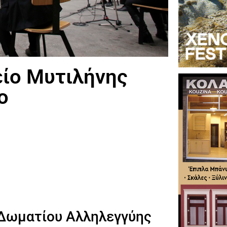
είο Μυτιλήνης
ο
 Δωματίου Αλληλεγγύης