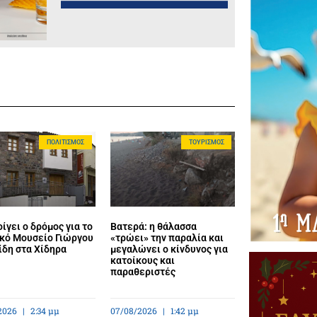
ΠΟΛΙΤΙΣΜΌΣ
ΤΟΥΡΙΣΜΌΣ
ίγει ο δρόμος για το
Βατερά: η θάλασσα
κό Μουσείο Γιώργου
«τρώει» την παραλία και
ίδη στα Χίδηρα
μεγαλώνει ο κίνδυνος για
κατοίκους και
παραθεριστές
2026
2:34 μμ
07/08/2026
1:42 μμ