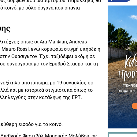
νούς συμφωνικού ρεπερτορίου. Παράλληλα, θα
ό κοινό, με σόλο όργανα που σπάνια
ύης
λιτέχνες όπως οι Ara Malikian, Andreas
και Mauro Rossi, ενώ κορυφαία στιγμή υπήρξε η
στην Ουάσιγκτον. Έχει ταξιδέψει ακόμη σε
σε συνεργασία με τον Ερυθρό Σταυρό και τη
ανεξίτηλο αποτύπωμα, με 19 συναυλίες σε
λλά και με ιστορικά στιγμιότυπα όπως το
αλληλεγγύης στην κατάληψη της ΕΡΤ.
εύθερη είσοδο για το κοινό.
υ Διεθνούς Φεστιβάλ Μουσικής Μολύβου, σε