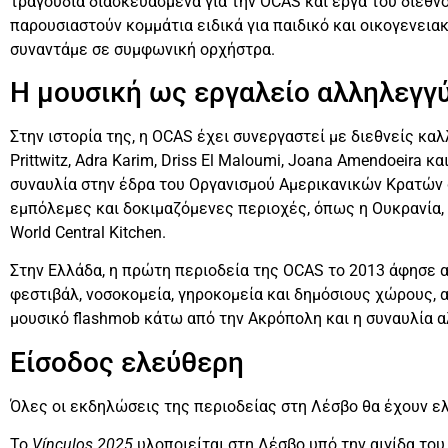
τραγούδια διασκευασμένα για την OCAS και έργα του διεθ
παρουσιαστούν κομμάτια ειδικά για παιδικό και οικογενειακ
συναντάμε σε συμφωνική ορχήστρα.
Η μουσική ως εργαλείο αλληλεγγ
Στην ιστορία της, η OCAS έχει συνεργαστεί με διεθνείς καλ
Prittwitz, Adra Karim, Driss El Maloumi, Joana Amendoeira 
συναυλία στην έδρα του Οργανισμού Αμερικανικών Κρατών 
εμπόλεμες και δοκιμαζόμενες περιοχές, όπως η Ουκρανία, 
World Central Kitchen.
Στην Ελλάδα, η πρώτη περιοδεία της OCAS το 2013 άφησε 
φεστιβάλ, νοσοκομεία, γηροκομεία και δημόσιους χώρους, α
μουσικό flashmob κάτω από την Ακρόπολη και η συναυλία 
Είσοδος ελεύθερη
Όλες οι εκδηλώσεις της περιοδείας στη Λέσβο θα έχουν ελ
Το
Vínculos 2025
υλοποιείται στη Λέσβο υπό την αιγίδα το