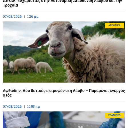
ΔΕΥΑΛ: Ευχαριστίες στην Αστυνομική Διεύθυνση Λέσβου και την
Τροχαία
07/08/2026
1:26 μμ
ΑΓΡΟΤΙΚΆ
Αφθώδης: Δύο θετικές εκτροφές στη Λέσβο – Παραμένει ενεργός
ο ιός
07/08/2026
10:55 πμ
FEATURED