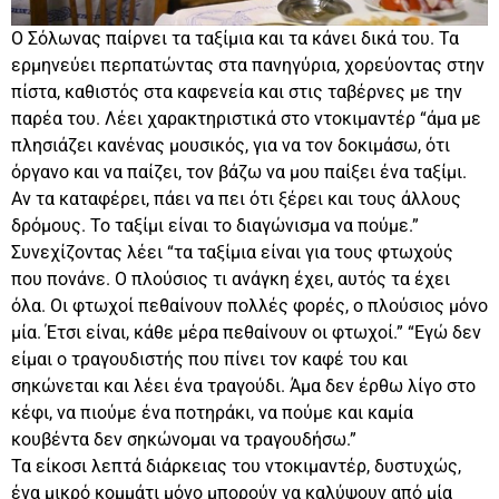
Ο Σόλωνας παίρνει τα ταξίμια και τα κάνει δικά του. Τα
ερμηνεύει περπατώντας στα πανηγύρια, χορεύοντας στην
πίστα, καθιστός στα καφενεία και στις ταβέρνες με την
παρέα του. Λέει χαρακτηριστικά στο ντοκιμαντέρ “άμα με
πλησιάζει κανένας μουσικός, για να τον δοκιμάσω, ότι
όργανο και να παίζει, τον βάζω να μου παίξει ένα ταξίμι.
Αν τα καταφέρει, πάει να πει ότι ξέρει και τους άλλους
δρόμους. Το ταξίμι είναι το διαγώνισμα να πούμε.”
Συνεχίζοντας λέει “τα ταξίμια είναι για τους φτωχούς
που πονάνε. Ο πλούσιος τι ανάγκη έχει, αυτός τα έχει
όλα. Οι φτωχοί πεθαίνουν πολλές φορές, ο πλούσιος μόνο
μία. Έτσι είναι, κάθε μέρα πεθαίνουν οι φτωχοί.” “Εγώ δεν
είμαι ο τραγουδιστής που πίνει τον καφέ του και
σηκώνεται και λέει ένα τραγούδι. Άμα δεν έρθω λίγο στο
κέφι, να πιούμε ένα ποτηράκι, να πούμε και καμία
κουβέντα δεν σηκώνομαι να τραγουδήσω.”
Τα είκοσι λεπτά διάρκειας του ντοκιμαντέρ, δυστυχώς,
ένα μικρό κομμάτι μόνο μπορούν να καλύψουν από μία