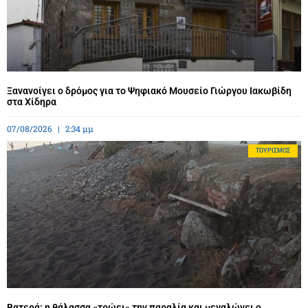
Ξανανοίγει ο δρόμος για το Ψηφιακό Μουσείο Γιώργου Ιακωβίδη
στα Χίδηρα
07/08/2026
2:34 μμ
ΤΟΥΡΙΣΜΌΣ
Βατερά: η θάλασσα «τρώει» την παραλία και μεγαλώνει ο