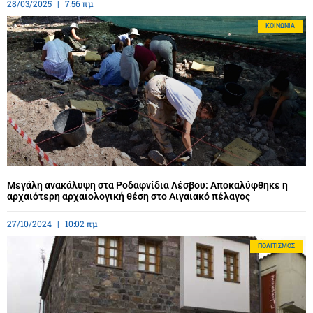
28/03/2025
7:56 πμ
ΚΟΙΝΩΝΊΑ
Μεγάλη ανακάλυψη στα Ροδαφνίδια Λέσβου: Αποκαλύφθηκε η
αρχαιότερη αρχαιολογική θέση στο Αιγαιακό πέλαγος
27/10/2024
10:02 πμ
ΠΟΛΙΤΙΣΜΌΣ