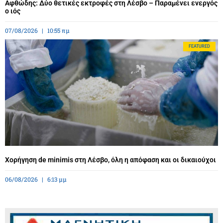
Αφθώδης: Δύο θετικές εκτροφές στη Λέσβο – Παραμένει ενεργός
ο ιός
07/08/2026
10:55 πμ
FEATURED
Χορήγηση de minimis στη Λέσβο, όλη η απόφαση και οι δικαιούχοι
06/08/2026
6:13 μμ