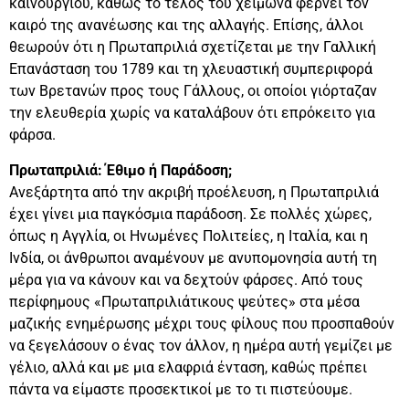
καινούργιου, καθώς το τέλος του χειμώνα φέρνει τον
καιρό της ανανέωσης και της αλλαγής. Επίσης, άλλοι
θεωρούν ότι η Πρωταπριλιά σχετίζεται με την Γαλλική
Επανάσταση του 1789 και τη χλευαστική συμπεριφορά
των Βρετανών προς τους Γάλλους, οι οποίοι γιόρταζαν
την ελευθερία χωρίς να καταλάβουν ότι επρόκειτο για
φάρσα.
Πρωταπριλιά: Έθιμο ή Παράδοση;
Ανεξάρτητα από την ακριβή προέλευση, η Πρωταπριλιά
έχει γίνει μια παγκόσμια παράδοση. Σε πολλές χώρες,
όπως η Αγγλία, οι Ηνωμένες Πολιτείες, η Ιταλία, και η
Ινδία, οι άνθρωποι αναμένουν με ανυπομονησία αυτή τη
μέρα για να κάνουν και να δεχτούν φάρσες. Από τους
περίφημους «Πρωταπριλιάτικους ψεύτες» στα μέσα
μαζικής ενημέρωσης μέχρι τους φίλους που προσπαθούν
να ξεγελάσουν ο ένας τον άλλον, η ημέρα αυτή γεμίζει με
γέλιο, αλλά και με μια ελαφριά ένταση, καθώς πρέπει
πάντα να είμαστε προσεκτικοί με το τι πιστεύουμε.