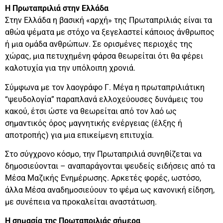
Η Πρωταπριλιά στην Ελλάδα
Στην Ελλάδα η βασική «αρχή» της Πρωταπριλιάς είναι τα
αθώα ψέματα με στόχο να ξεγελαστεί κάποιος άνθρωπος
ή μια ομάδα ανθρώπων. Σε ορισμένες περιοχές της
χώρας, μια πετυχημένη φάρσα θεωρείται ότι θα φέρει
καλοτυχία για την υπόλοιπη χρονιά.
Σύμφωνα με τον λαογράφο Γ. Μέγα η πρωταπριλιάτικη
“ψευδολογία” παραπλανά ελλοχεύουσες δυνάμεις του
κακού, έτσι ώστε να θεωρείται από τον λαό ως
σημαντικός όρος μαγνητικής ενέργειας (έλξης ή
αποτροπής) για μια επικείμενη επιτυχία.
Στο σύγχρονο κόσμο, την Πρωταπριλιά συνηθίζεται να
δημοσιεύονται – αναπαράγονται ψευδείς ειδήσεις από τα
Μέσα Μαζικής Ενημέρωσης. Αρκετές φορές, ωστόσο,
άλλα Μέσα αναδημοσιεύουν το ψέμα ως κανονική είδηση,
με συνέπεια να προκαλείται αναστάτωση.
Η σημασία της Πρωταπριλιάς σήμερα