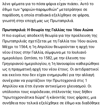
λένε ψέματα για το πόσα ψάρια είχαν πιάσει. Αυτό το
έθιμο των “ψαριών-παραμυθιών” μετατράπηκε σε
παράδοση, η οποία σταδιακά εξελίχθηκε σε φάρσα,
γνωστή στην εποχή μας ως Πρωταπριλιά.
Πρωταπριλιά: Η Θεωρία της Γαλλίας του 16ου Αιώνα
Η πιο ευρέως αποδεκτή θεωρία για την προέλευση της
Πρωταπριλιάς σχετίζεται με τη Γαλλία του 16ου αιώνα.
Μέχρι το 1564, η 1η Απριλίου θεωρούνταν η αρχή του
νέου έτους στην Γαλλία, σύμφωνα με το Ιουλιανό
ημερολόγιο. Ωστόσο, το 1582, με την έλευση του
Γρηγοριανού ημερολογίου, η 1η Ιανουαρίου καθιερώθηκε
ως η πραγματική αρχή του νέου έτους. Οι αντιδραστικοί
και εκείνοι που δεν είχαν ενημερωθεί για την αλλαγή
συνέχισαν να γιορτάζουν την Πρωτοχρονιά στις 1
Απριλίου και έτσι έγιναν αντικείμενο χλευασμού. Οι
υπόλοιποι τους κορόιδευαν, στέλνοντάς τους δήθεν
“πρωτοχρονιάτικα δώρα” ή κάνοντάς τους φάρσες, μια
συνήθεια που τελικά εξελίχθηκε σε έθιμο και διαδόθηκε