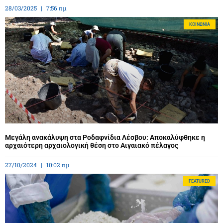
28/03/2025
7:56 πμ
ΚΟΙΝΩΝΊΑ
Μεγάλη ανακάλυψη στα Ροδαφνίδια Λέσβου: Αποκαλύφθηκε η
αρχαιότερη αρχαιολογική θέση στο Αιγαιακό πέλαγος
27/10/2024
10:02 πμ
FEATURED