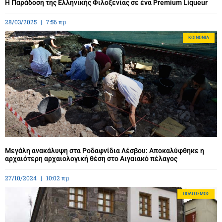
Η Παράδοση της Ελληνικής Φιλοξενίας σε ένα Premium Liqueur
28/03/2025
7:56 πμ
ΚΟΙΝΩΝΊΑ
Μεγάλη ανακάλυψη στα Ροδαφνίδια Λέσβου: Αποκαλύφθηκε η
αρχαιότερη αρχαιολογική θέση στο Αιγαιακό πέλαγος
27/10/2024
10:02 πμ
ΠΟΛΙΤΙΣΜΌΣ