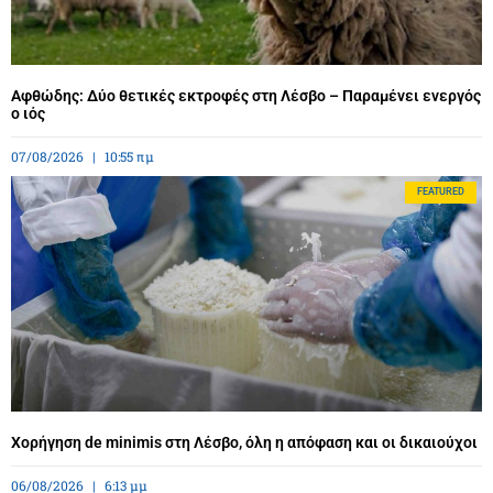
Αφθώδης: Δύο θετικές εκτροφές στη Λέσβο – Παραμένει ενεργός
ο ιός
07/08/2026
10:55 πμ
FEATURED
Χορήγηση de minimis στη Λέσβο, όλη η απόφαση και οι δικαιούχοι
06/08/2026
6:13 μμ