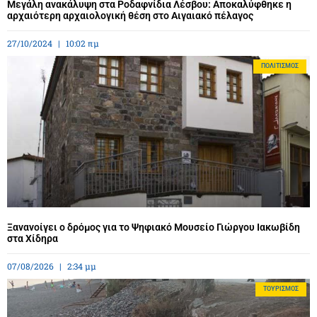
Μεγάλη ανακάλυψη στα Ροδαφνίδια Λέσβου: Αποκαλύφθηκε η
αρχαιότερη αρχαιολογική θέση στο Αιγαιακό πέλαγος
27/10/2024
10:02 πμ
ΠΟΛΙΤΙΣΜΌΣ
Ξανανοίγει ο δρόμος για το Ψηφιακό Μουσείο Γιώργου Ιακωβίδη
στα Χίδηρα
07/08/2026
2:34 μμ
ΤΟΥΡΙΣΜΌΣ