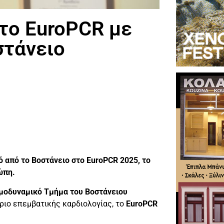
το EuroPCR με
στάνειο
 από το Βοστάνειο στο EuroPCR 2025, το
ώπη.
μοδυναμικό Τμήμα του Βοστάνειου
ιο επεμβατικής καρδιολογίας, το
EuroPCR