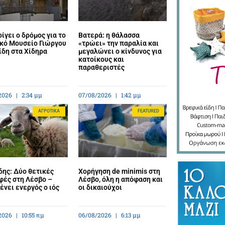
ίγει ο δρόμος για το
Βατερά: η θάλασσα
κό Μουσείο Γιώργου
«τρώει» την παραλία και
ίδη στα Χίδηρα
μεγαλώνει ο κίνδυνος για
κατοίκους και
παραθεριστές
2026
2:34 μμ
07/08/2026
1:42 μμ
ΑΓΡΟΤΙΚΆ
FEATURED
ης: Δύο θετικές
Χορήγηση de minimis στη
φές στη Λέσβο –
Λέσβο, όλη η απόφαση και
νει ενεργός ο ιός
οι δικαιούχοι
2026
10:55 πμ
06/08/2026
6:13 μμ