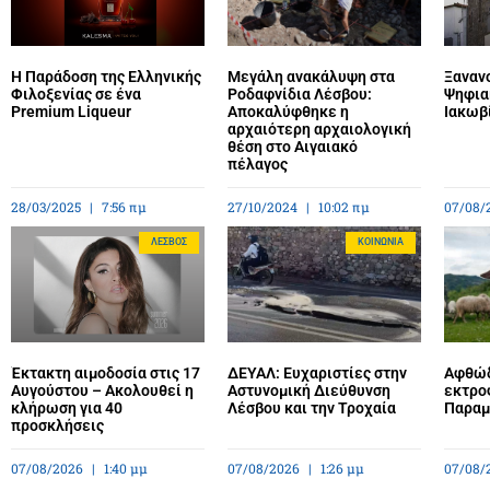
Η Παράδοση της Ελληνικής
Μεγάλη ανακάλυψη στα
Ξανανο
Φιλοξενίας σε ένα
Ροδαφνίδια Λέσβου:
Ψηφια
Premium Liqueur
Αποκαλύφθηκε η
Ιακωβ
αρχαιότερη αρχαιολογική
θέση στο Αιγαιακό
πέλαγος
28/03/2025
7:56 πμ
27/10/2024
10:02 πμ
07/08/
ΛΈΣΒΟΣ
ΚΟΙΝΩΝΊΑ
Έκτακτη αιμοδοσία στις 17
ΔΕΥΑΛ: Ευχαριστίες στην
Αφθώδ
Αυγούστου – Ακολουθεί η
Αστυνομική Διεύθυνση
εκτρο
κλήρωση για 40
Λέσβου και την Τροχαία
Παραμέ
προσκλήσεις
07/08/2026
1:40 μμ
07/08/2026
1:26 μμ
07/08/