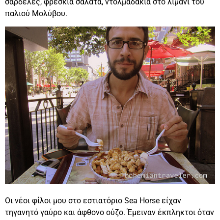
σαρδέλες, φρέσκια σαλάτα, ντολμαδάκια στο λιμάνι του
παλιού Μολύβου.
Οι νέοι φίλοι μου στο εστιατόριο Sea Horse είχαν
τηγανητό γαύρο και άφθονο ούζο. Έμειναν έκπληκτοι όταν