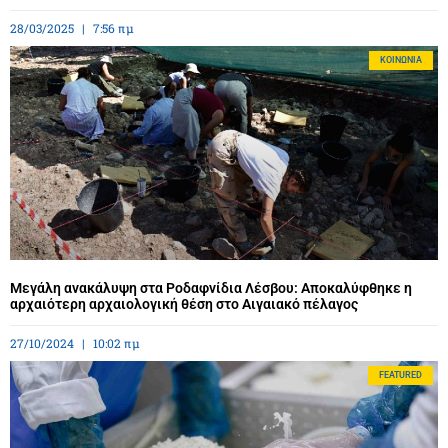
28/03/2025
7:56 πμ
ΚΟΙΝΩΝΊΑ
Μεγάλη ανακάλυψη στα Ροδαφνίδια Λέσβου: Αποκαλύφθηκε η
αρχαιότερη αρχαιολογική θέση στο Αιγαιακό πέλαγος
27/10/2024
10:02 πμ
FEATURED